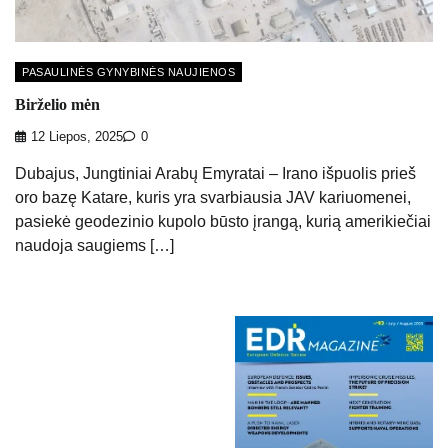
PASAULINĖS GYNYBINĖS NAUJIENOS
Birželio mėn
12 Liepos, 2025
0
Dubajus, Jungtiniai Arabų Emyratai – Irano išpuolis prieš
oro bazę Katare, kuris yra svarbiausia JAV kariuomenei,
pasiekė geodezinio kupolo būsto įrangą, kurią amerikiečiai
naudoja saugiems […]