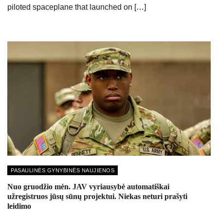
piloted spaceplane that launched on […]
PASAULINĖS GYNYBINĖS NAUJIENOS
Nuo gruodžio mėn. JAV vyriausybė automatiškai
užregistruos jūsų sūnų projektui. Niekas neturi prašyti
leidimo