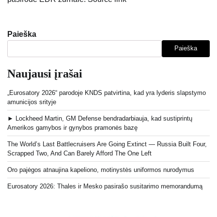
Paieška
Paieška
Naujausi įrašai
„Eurosatory 2026“ parodoje KNDS patvirtina, kad yra lyderis slapstymo
amunicijos srityje
► Lockheed Martin, GM Defense bendradarbiauja, kad sustiprintų
Amerikos gamybos ir gynybos pramonės bazę
The World’s Last Battlecruisers Are Going Extinct — Russia Built Four,
Scrapped Two, And Can Barely Afford The One Left
Oro pajėgos atnaujina kapeliono, motinystės uniformos nurodymus
Eurosatory 2026: Thales ir Mesko pasirašo susitarimo memorandumą