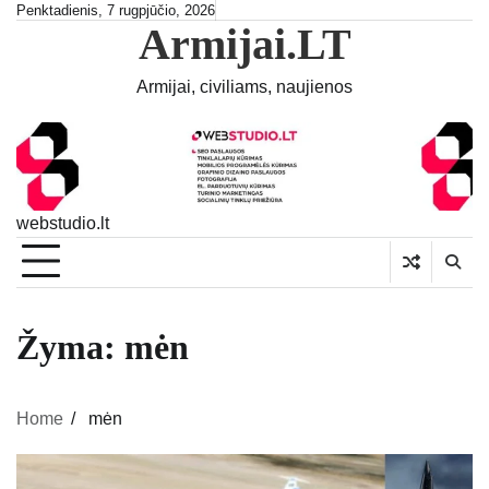
Skip
Penktadienis, 7 rugpjūčio, 2026
Armijai.LT
to
content
Armijai, civiliams, naujienos
webstudio.lt
Žyma:
mėn
Home
mėn