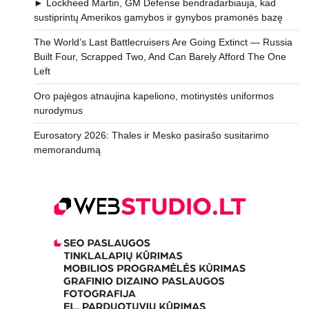
► Lockheed Martin, GM Defense bendradarbiauja, kad
sustiprintų Amerikos gamybos ir gynybos pramonės bazę
The World’s Last Battlecruisers Are Going Extinct — Russia
Built Four, Scrapped Two, And Can Barely Afford The One
Left
Oro pajėgos atnaujina kapeliono, motinystės uniformos
nurodymus
Eurosatory 2026: Thales ir Mesko pasirašo susitarimo
memorandumą