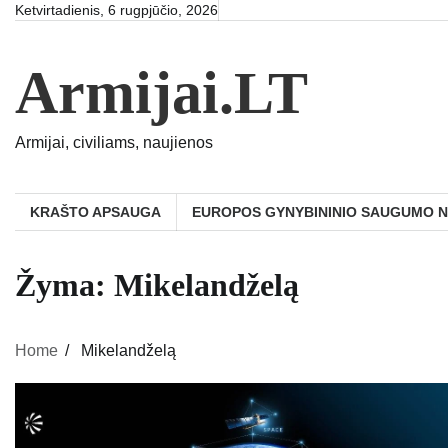
Skip
Ketvirtadienis, 6 rugpjūčio, 2026
to
content
Armijai.LT
Armijai, civiliams, naujienos
KRAŠTO APSAUGA
EUROPOS GYNYBININIO SAUGUMO 
Žyma:
Mikelandželą
Home
Mikelandželą