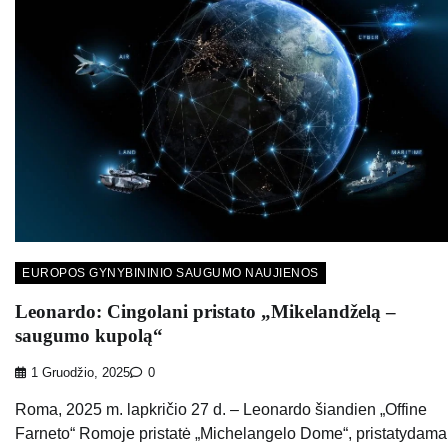
EUROPOS GYNYBININIO SAUGUMO NAUJIENOS
Leonardo: Cingolani pristato „Mikelandželą –
saugumo kupolą“
1 Gruodžio, 2025
0
Roma, 2025 m. lapkričio 27 d. – Leonardo šiandien „Offine
Farneto“ Romoje pristatė „Michelangelo Dome“, pristatydama