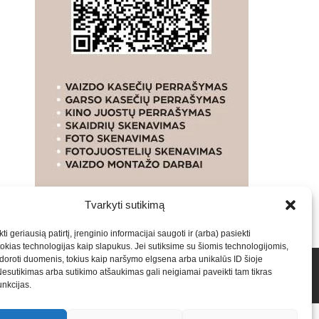
Tvarkyti sutikimą
ti geriausią patirtį, įrenginio informacijai saugoti ir (arba) pasiekti
kias technologijas kaip slapukus. Jei sutiksime su šiomis technologijomis,
oroti duomenis, tokius kaip naršymo elgsena arba unikalūs ID šioje
talpinimas į mūsų valdomas svetaines.2026
Armijai.LT
Nesutikimas arba sutikimo atšaukimas gali neigiamai paveikti tam tikras
funkcijas.