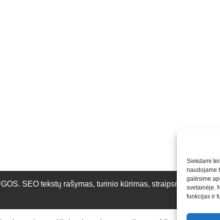
Siekdami teik
naudojame to
galėsime apd
O tekstų rašymas, turinio kūrimas, straipsnių rašymas ir 
svetainėje. 
funkcijas ir 