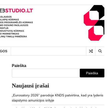
UGOS
Paieška
Paieška
Naujausi įrašai
„Eurosatory 2026“ parodoje KNDS patvirtina, kad yra lyderis
slapstymo amunicijos srityje