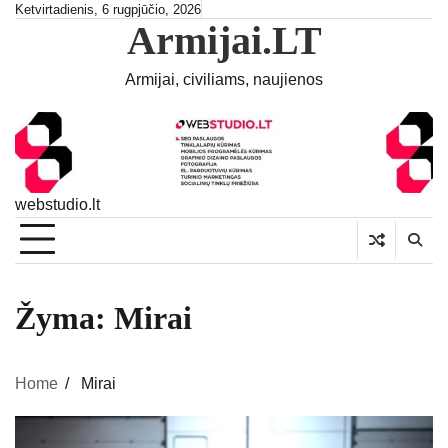
Skip
Ketvirtadienis, 6 rugpjūčio, 2026
Armijai.LT
to
content
Armijai, civiliams, naujienos
webstudio.lt
Žyma:
Mirai
Home
Mirai