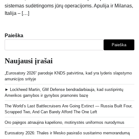
sistemas sudėtingoms jūrų operacijoms. Apulija ir Milanas,
Italija – […]
Paieška
Paieška
Naujausi įrašai
„Eurosatory 2026“ parodoje KNDS patvirtina, kad yra lyderis slapstymo
amunicijos srityje
► Lockheed Martin, GM Defense bendradarbiauja, kad sustiprintų
Amerikos gamybos ir gynybos pramonės bazę
The World’s Last Battlecruisers Are Going Extinct — Russia Built Four,
Scrapped Two, And Can Barely Afford The One Left
Oro pajėgos atnaujina kapeliono, motinystės uniformos nurodymus
Eurosatory 2026: Thales ir Mesko pasirašo susitarimo memorandumą