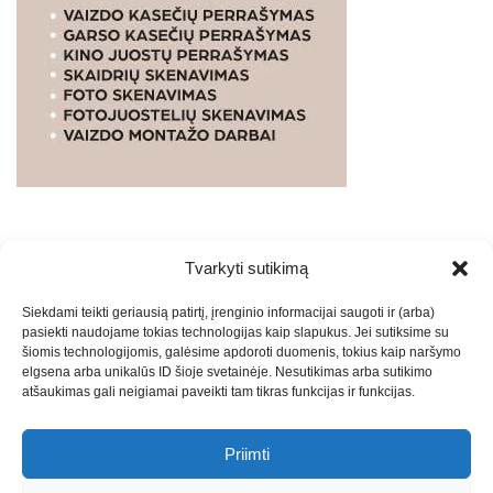
Tvarkyti sutikimą
WEBSTUDIO.LT
© SKAITMENINIO MARKETINGO
Siekdami teikti geriausią patirtį, įrenginio informacijai saugoti ir (arba)
PASLAUGOS. SEO tekstų rašymas, turinio kūrimas,
pasiekti naudojame tokias technologijas kaip slapukus. Jei sutiksime su
straipsnių rašymas ir talpinimas į mūsų valdomas
šiomis technologijomis, galėsime apdoroti duomenis, tokius kaip naršymo
svetaines.2026
Armijai.LT
Theme: Express News By
Adore
elgsena arba unikalūs ID šioje svetainėje. Nesutikimas arba sutikimo
atšaukimas gali neigiamai paveikti tam tikras funkcijas ir funkcijas.
Themes
.
Priimti
Draugai: -
Marketingo agentūra
-
Teisinės
konsultacijos
-
Skaidrių skenavimas
-
Klaipedos miesto