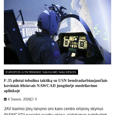
EUROPOS GYNYBININIO SAUGUMO NAUJIENOS
F-35 pilotai tobulina taktiką su USN bendradarbiaujančiais
koviniais lėktuvais NAWCAD jungtinėje modeliavimo
aplinkoje
6 Sausio, 2026
0
JAV karinio jūrų laivyno oro karo centro orlaivių skyrius
(NAWCAD) pasiekė svarbų etapą, siekdamas patobulinti