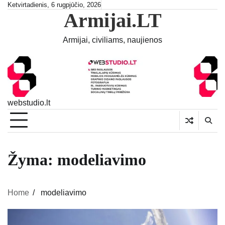
Skip
Ketvirtadienis, 6 rugpjūčio, 2026
Armijai.LT
to
content
Armijai, civiliams, naujienos
webstudio.lt
Žyma:
modeliavimo
Home
modeliavimo