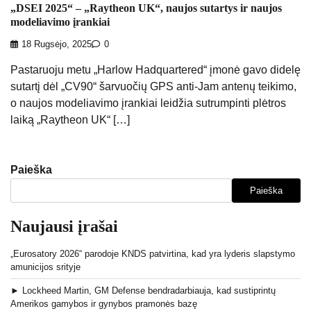
„DSEI 2025“ – „Raytheon UK“, naujos sutartys ir naujos
modeliavimo įrankiai
18 Rugsėjo, 2025
0
Pastaruoju metu „Harlow Hadquartered“ įmonė gavo didelę
sutartį dėl „CV90“ šarvuočių GPS anti-Jam antenų teikimo,
o naujos modeliavimo įrankiai leidžia sutrumpinti plėtros
laiką „Raytheon UK“ […]
Paieška
Paieška
Naujausi įrašai
„Eurosatory 2026“ parodoje KNDS patvirtina, kad yra lyderis slapstymo
amunicijos srityje
► Lockheed Martin, GM Defense bendradarbiauja, kad sustiprintų
Amerikos gamybos ir gynybos pramonės bazę