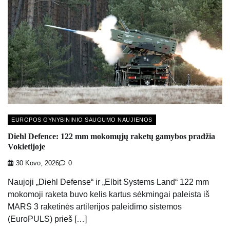
EUROPOS GYNYBININIO SAUGUMO NAUJIENOS
Diehl Defence: 122 mm mokomųjų raketų gamybos pradžia
Vokietijoje
30 Kovo, 2026
0
Naujoji „Diehl Defense“ ir „Elbit Systems Land“ 122 mm
mokomoji raketa buvo kelis kartus sėkmingai paleista iš
MARS 3 raketinės artilerijos paleidimo sistemos
(EuroPULS) prieš […]