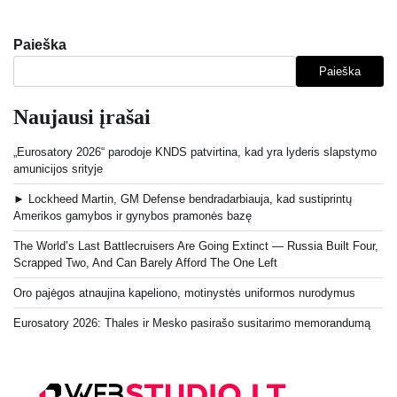
Paieška
Paieška
Naujausi įrašai
„Eurosatory 2026“ parodoje KNDS patvirtina, kad yra lyderis slapstymo
amunicijos srityje
► Lockheed Martin, GM Defense bendradarbiauja, kad sustiprintų
Amerikos gamybos ir gynybos pramonės bazę
The World’s Last Battlecruisers Are Going Extinct — Russia Built Four,
Scrapped Two, And Can Barely Afford The One Left
Oro pajėgos atnaujina kapeliono, motinystės uniformos nurodymus
Eurosatory 2026: Thales ir Mesko pasirašo susitarimo memorandumą