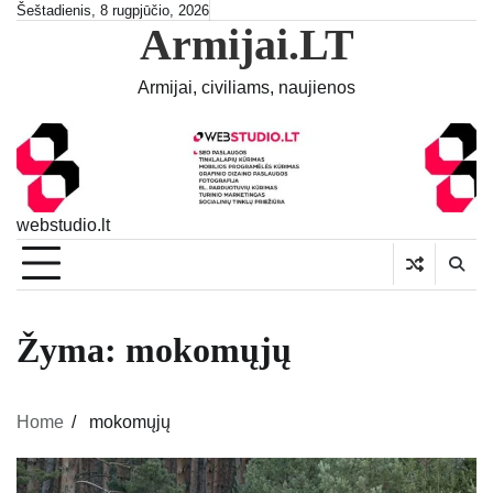
Skip
Šeštadienis, 8 rugpjūčio, 2026
Armijai.LT
to
content
Armijai, civiliams, naujienos
webstudio.lt
Žyma:
mokomųjų
Home
mokomųjų