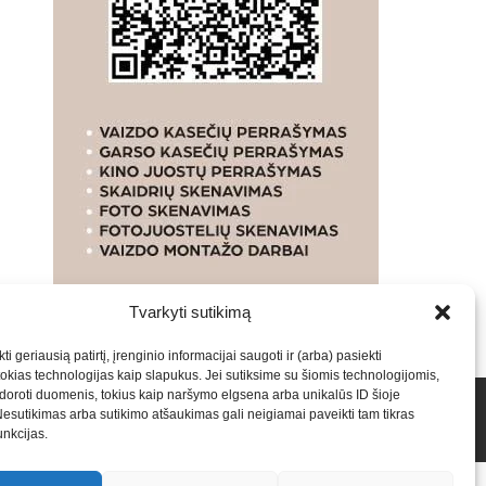
Tvarkyti sutikimą
ti geriausią patirtį, įrenginio informacijai saugoti ir (arba) pasiekti
kias technologijas kaip slapukus. Jei sutiksime su šiomis technologijomis,
oroti duomenis, tokius kaip naršymo elgsena arba unikalūs ID šioje
talpinimas į mūsų valdomas svetaines.2026
Armijai.LT
Nesutikimas arba sutikimo atšaukimas gali neigiamai paveikti tam tikras
funkcijas.