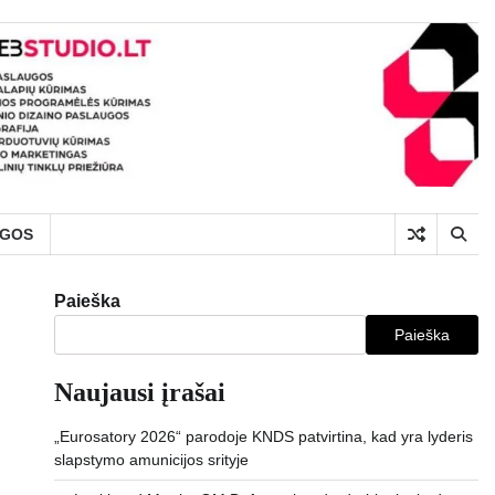
UGOS
Paieška
Paieška
Naujausi įrašai
„Eurosatory 2026“ parodoje KNDS patvirtina, kad yra lyderis
slapstymo amunicijos srityje