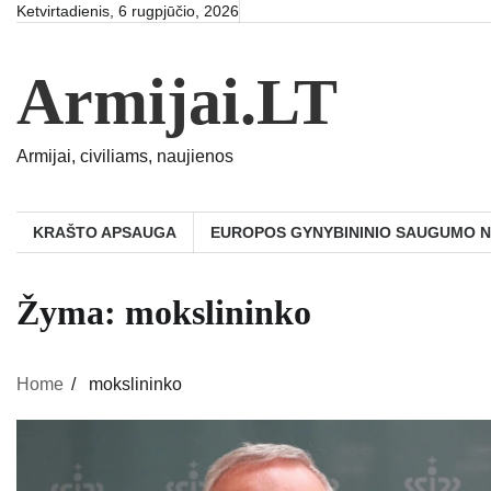
Skip
Ketvirtadienis, 6 rugpjūčio, 2026
to
content
Armijai.LT
Armijai, civiliams, naujienos
KRAŠTO APSAUGA
EUROPOS GYNYBININIO SAUGUMO 
Žyma:
mokslininko
Home
mokslininko