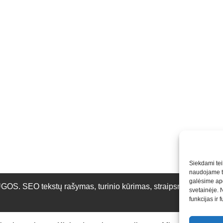
Siekdami teik
naudojame to
galėsime apd
O tekstų rašymas, turinio kūrimas, straipsnių rašymas ir 
svetainėje. 
funkcijas ir 