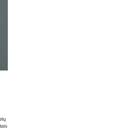
etų
tais