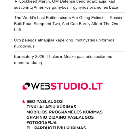
► Lockheed Martin, GM Defense bendradarbiauja, kad
sustiprintų Amerikos gamybos ir gynybos pramonės bazę
The World’s Last Battlecruisers Are Going Extinct — Russia
Built Four, Scrapped Two, And Can Barely Afford The One
Left
Oro pajėgos atnaujina kapeliono, motinystės uniformos
nurodymus
Eurosatory 2026: Thales ir Mesko pasirašo susitarimo
memorandumą