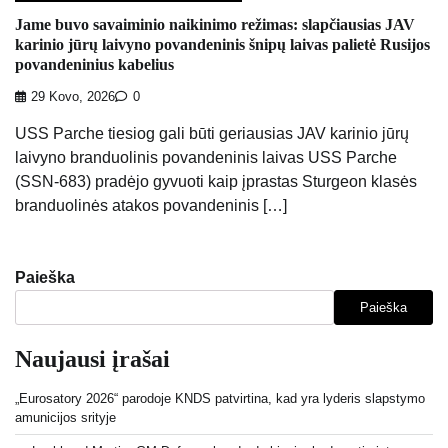
Jame buvo savaiminio naikinimo režimas: slapčiausias JAV
karinio jūrų laivyno povandeninis šnipų laivas palietė Rusijos
povandeninius kabelius
29 Kovo, 2026
0
USS Parche tiesiog gali būti geriausias JAV karinio jūrų
laivyno branduolinis povandeninis laivas USS Parche
(SSN-683) pradėjo gyvuoti kaip įprastas Sturgeon klasės
branduolinės atakos povandeninis […]
Paieška
Paieška
Naujausi įrašai
„Eurosatory 2026“ parodoje KNDS patvirtina, kad yra lyderis slapstymo
amunicijos srityje