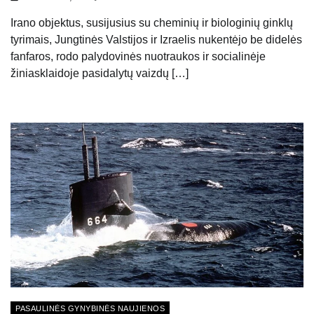
Irano objektus, susijusius su cheminių ir biologinių ginklų
tyrimais, Jungtinės Valstijos ir Izraelis nukentėjo be didelės
fanfaros, rodo palydovinės nuotraukos ir socialinėje
žiniasklaidoje pasidalytų vaizdų […]
PASAULINĖS GYNYBINĖS NAUJIENOS