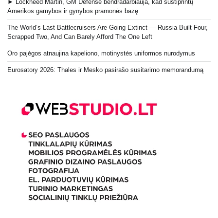
► Lockheed Martin, GM Defense bendradarbiauja, kad sustiprintų
Amerikos gamybos ir gynybos pramonės bazę
The World’s Last Battlecruisers Are Going Extinct — Russia Built Four,
Scrapped Two, And Can Barely Afford The One Left
Oro pajėgos atnaujina kapeliono, motinystės uniformos nurodymus
Eurosatory 2026: Thales ir Mesko pasirašo susitarimo memorandumą