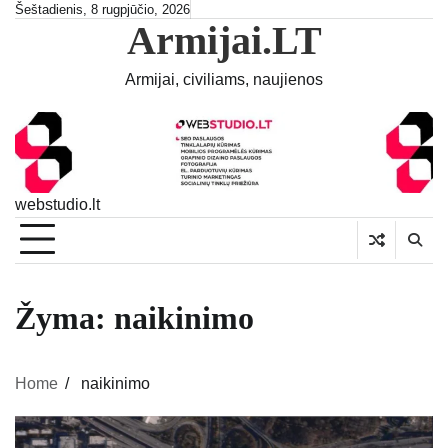
Skip
Šeštadienis, 8 rugpjūčio, 2026
Armijai.LT
to
content
Armijai, civiliams, naujienos
webstudio.lt
Žyma:
naikinimo
Home
naikinimo