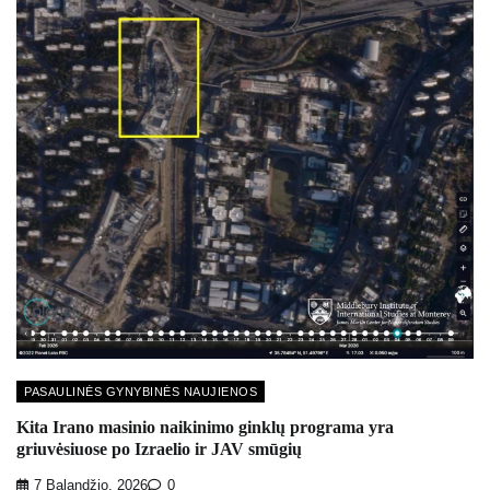
PASAULINĖS GYNYBINĖS NAUJIENOS
Kita Irano masinio naikinimo ginklų programa yra
griuvėsiuose po Izraelio ir JAV smūgių
7 Balandžio, 2026
0