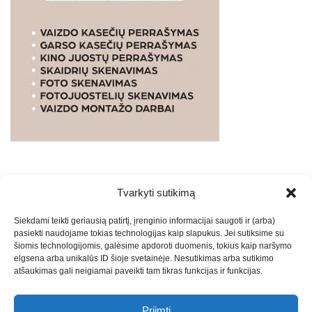
Tvarkyti sutikimą
WEBSTUDIO.LT
© SKAITMENINIO MARKETINGO
Siekdami teikti geriausią patirtį, įrenginio informacijai saugoti ir (arba)
PASLAUGOS. SEO tekstų rašymas, turinio kūrimas,
pasiekti naudojame tokias technologijas kaip slapukus. Jei sutiksime su
straipsnių rašymas ir talpinimas į mūsų valdomas
šiomis technologijomis, galėsime apdoroti duomenis, tokius kaip naršymo
svetaines.2026
Armijai.LT
Theme: Express News By
Adore
elgsena arba unikalūs ID šioje svetainėje. Nesutikimas arba sutikimo
atšaukimas gali neigiamai paveikti tam tikras funkcijas ir funkcijas.
Themes
.
Priimti