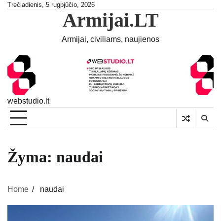
Skip
Trečiadienis, 5 rugpjūčio, 2026
Armijai.LT
to
content
Armijai, civiliams, naujienos
webstudio.lt
Žyma:
naudai
Home
naudai