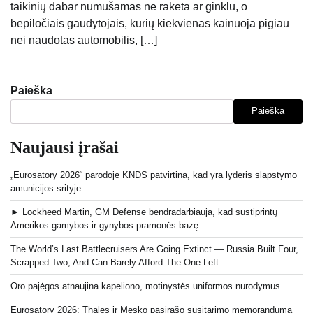
taikinių dabar numušamas ne raketa ar ginklu, o
bepiločiais gaudytojais, kurių kiekvienas kainuoja pigiau
nei naudotas automobilis, […]
Paieška
Paieška
Naujausi įrašai
„Eurosatory 2026“ parodoje KNDS patvirtina, kad yra lyderis slapstymo
amunicijos srityje
► Lockheed Martin, GM Defense bendradarbiauja, kad sustiprintų
Amerikos gamybos ir gynybos pramonės bazę
The World’s Last Battlecruisers Are Going Extinct — Russia Built Four,
Scrapped Two, And Can Barely Afford The One Left
Oro pajėgos atnaujina kapeliono, motinystės uniformos nurodymus
Eurosatory 2026: Thales ir Mesko pasirašo susitarimo memorandumą