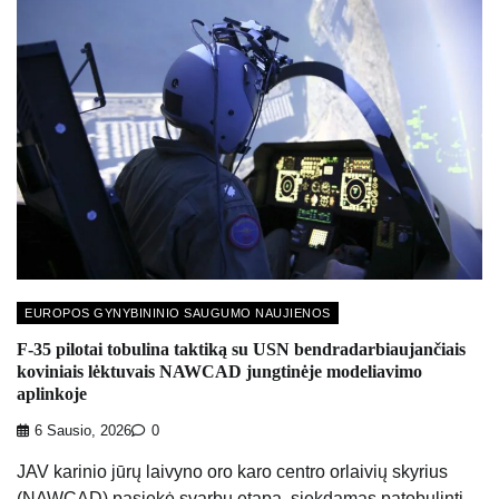
EUROPOS GYNYBININIO SAUGUMO NAUJIENOS
F-35 pilotai tobulina taktiką su USN bendradarbiaujančiais
koviniais lėktuvais NAWCAD jungtinėje modeliavimo
aplinkoje
6 Sausio, 2026
0
JAV karinio jūrų laivyno oro karo centro orlaivių skyrius
(NAWCAD) pasiekė svarbų etapą, siekdamas patobulinti