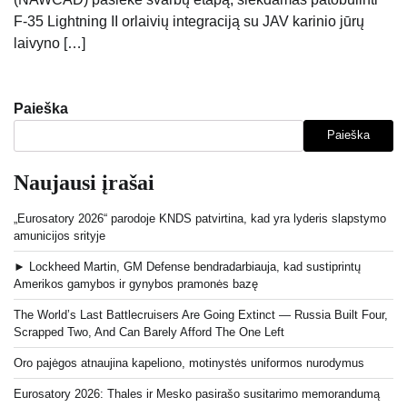
F-35 Lightning II orlaivių integraciją su JAV karinio jūrų
laivyno […]
Paieška
Paieška
Naujausi įrašai
„Eurosatory 2026“ parodoje KNDS patvirtina, kad yra lyderis slapstymo
amunicijos srityje
► Lockheed Martin, GM Defense bendradarbiauja, kad sustiprintų
Amerikos gamybos ir gynybos pramonės bazę
The World’s Last Battlecruisers Are Going Extinct — Russia Built Four,
Scrapped Two, And Can Barely Afford The One Left
Oro pajėgos atnaujina kapeliono, motinystės uniformos nurodymus
Eurosatory 2026: Thales ir Mesko pasirašo susitarimo memorandumą