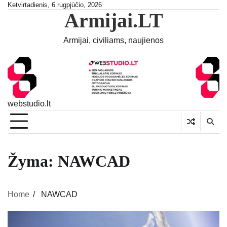
Skip
Ketvirtadienis, 6 rugpjūčio, 2026
Armijai.LT
to
content
Armijai, civiliams, naujienos
webstudio.lt
Žyma:
NAWCAD
Home
NAWCAD