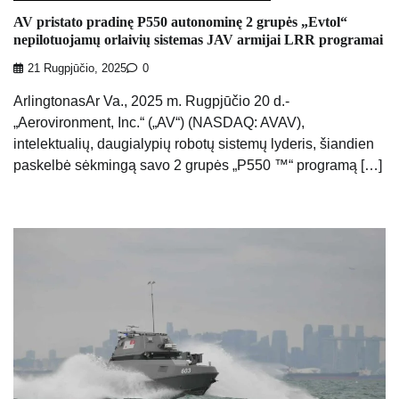
AV pristato pradinę P550 autonominę 2 grupės „Evtol“
nepilotuojamų orlaivių sistemas JAV armijai LRR programai
21 Rugpjūčio, 2025
0
ArlingtonasAr Va., 2025 m. Rugpjūčio 20 d.-
„Aerovironment, Inc.“ („AV“) (NASDAQ: AVAV),
intelektualių, daugialypių robotų sistemų lyderis, šiandien
paskelbė sėkmingą savo 2 grupės „P550 ™“ programą […]