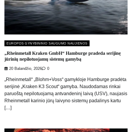
EUROPOS GYNYBININIO SAUGUMO NAUJIENOS
„Rheinmetall Kraken GmbH“ Hamburge pradeda serijinę
jūrinių nepilotuojamų sistemų gamybą
20 Balandžio, 2026
0
„Rheinmetall“ „Blohm+Voss“ gamykloje Hamburge pradėta
serijinė „Kraken K3 Scout“ gamyba. Naudodamas rinkai
paruoštą nepilotuojamą antvandeninį laivą (USV), naujasis
Rheinmetall karinio jūrų laivyno sistemų padalinys kartu
[…]