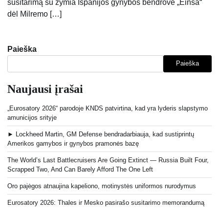
susitarimą su žymia Ispanijos gynybos bendrove „Einsa“
dėl Milremo […]
Paieška
Paieška
Naujausi įrašai
„Eurosatory 2026“ parodoje KNDS patvirtina, kad yra lyderis slapstymo
amunicijos srityje
► Lockheed Martin, GM Defense bendradarbiauja, kad sustiprintų
Amerikos gamybos ir gynybos pramonės bazę
The World’s Last Battlecruisers Are Going Extinct — Russia Built Four,
Scrapped Two, And Can Barely Afford The One Left
Oro pajėgos atnaujina kapeliono, motinystės uniformos nurodymus
Eurosatory 2026: Thales ir Mesko pasirašo susitarimo memorandumą