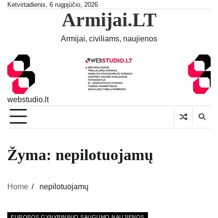
Skip
Ketvirtadienis, 6 rugpjūčio, 2026
Armijai.LT
to
content
Armijai, civiliams, naujienos
webstudio.lt
Žyma:
nepilotuojamų
Home
nepilotuojamų
EUROPOS GYNYBININIO SAUGUMO NAUJIENOS