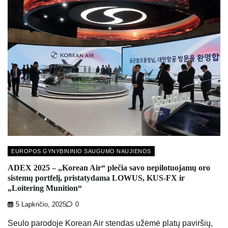
EUROPOS GYNYBININIO SAUGUMO NAUJIENOS
ADEX 2025 – „Korean Air“ plečia savo nepilotuojamų oro
sistemų portfelį, pristatydama LOWUS, KUS-FX ir
„Loitering Munition“
5 Lapkričio, 2025
0
Seulo parodoje Korean Air stendas užėmė platų paviršių,