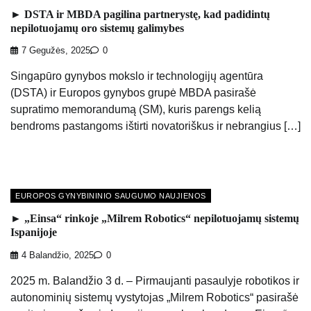
► DSTA ir MBDA pagilina partnerystę, kad padidintų
nepilotuojamų oro sistemų galimybes
7 Gegužės, 2025
0
Singapūro gynybos mokslo ir technologijų agentūra
(DSTA) ir Europos gynybos grupė MBDA pasirašė
supratimo memorandumą (SM), kuris parengs kelią
bendroms pastangoms ištirti novatoriškus ir nebrangius […]
EUROPOS GYNYBININIO SAUGUMO NAUJIENOS
► „Einsa“ rinkoje „Milrem Robotics“ nepilotuojamų sistemų
Ispanijoje
4 Balandžio, 2025
0
2025 m. Balandžio 3 d. – Pirmaujanti pasaulyje robotikos ir
autonominių sistemų vystytojas „Milrem Robotics“ pasirašė