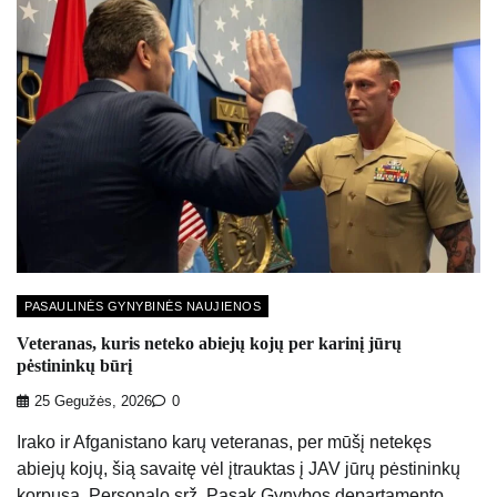
PASAULINĖS GYNYBINĖS NAUJIENOS
Veteranas, kuris neteko abiejų kojų per karinį jūrų
pėstininkų būrį
25 Gegužės, 2026
0
Irako ir Afganistano karų veteranas, per mūšį netekęs
abiejų kojų, šią savaitę vėl įtrauktas į JAV jūrų pėstininkų
korpusą. Personalo srž. Pasak Gynybos departamento,