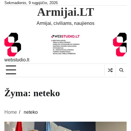
Skip
Sekmadienis, 9 rugpjūčio, 2026
Armijai.LT
to
content
Armijai, civiliams, naujienos
webstudio.lt
Žyma:
neteko
Home
neteko