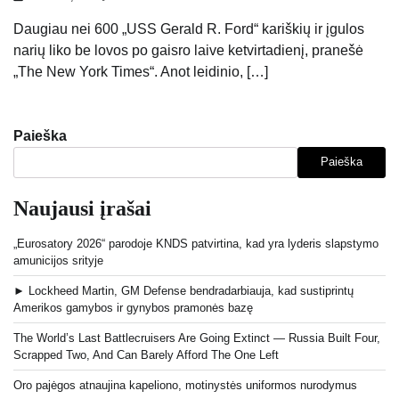
Daugiau nei 600 „USS Gerald R. Ford“ kariškių ir įgulos
narių liko be lovos po gaisro laive ketvirtadienį, pranešė
„The New York Times“. Anot leidinio, […]
Paieška
Paieška
Naujausi įrašai
„Eurosatory 2026“ parodoje KNDS patvirtina, kad yra lyderis slapstymo
amunicijos srityje
► Lockheed Martin, GM Defense bendradarbiauja, kad sustiprintų
Amerikos gamybos ir gynybos pramonės bazę
The World’s Last Battlecruisers Are Going Extinct — Russia Built Four,
Scrapped Two, And Can Barely Afford The One Left
Oro pajėgos atnaujina kapeliono, motinystės uniformos nurodymus