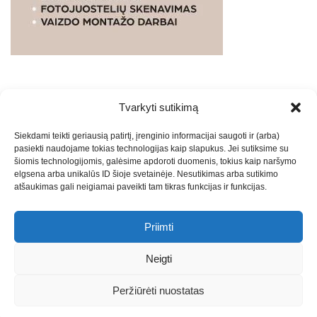
Tvarkyti sutikimą
WEBSTUDIO.LT
© SKAITMENINIO MARKETINGO
Siekdami teikti geriausią patirtį, įrenginio informacijai saugoti ir (arba)
PASLAUGOS. SEO tekstų rašymas, turinio kūrimas,
pasiekti naudojame tokias technologijas kaip slapukus. Jei sutiksime su
straipsnių rašymas ir talpinimas į mūsų valdomas
šiomis technologijomis, galėsime apdoroti duomenis, tokius kaip naršymo
svetaines.2026
Armijai.LT
Theme: Express News By
Adore
elgsena arba unikalūs ID šioje svetainėje. Nesutikimas arba sutikimo
atšaukimas gali neigiamai paveikti tam tikras funkcijas ir funkcijas.
Themes
.
Priimti
Draugai: -
Marketingo agentūra
-
Teisinės
konsultacijos
-
Skaidrių skenavimas
-
Klaipedos miesto
Neigti
naujienos
-
Miesto naujienos
-
Saulius Narbutas
-
Įvaizdžio
kūrimas
-
Veidoskaita
-
Teniso treniruotės
- Pranešimai spaudai
Peržiūrėti nuostatas
-
Kauno naujienos
-
Regionų naujienos
-
Palangos naujienos