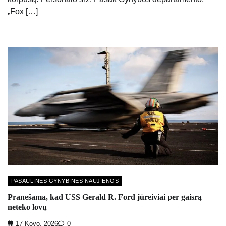
„Fox […]
PASAULINĖS GYNYBINĖS NAUJIENOS
Pranešama, kad USS Gerald R. Ford jūreiviai per gaisrą
neteko lovų
17 Kovo, 2026
0