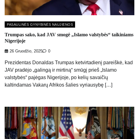
PASAULINĖS GYNYBINĖS NAUJIENOS
Trumpas sako, kad JAV smogė „Islamo valstybės“ taikiniams
Nigerijoje
26 Gruodžio, 2025
0
Prezidentas Donaldas Trumpas ketvirtadienį pareiškė, kad
JAV pradėjo „galingą ir mirtiną“ smūgį prieš „Islamo
valstybės“ pajėgas Nigerijoje, po kelių savaičių
kaltindamas Vakarų Afrikos šalies vyriausybę […]