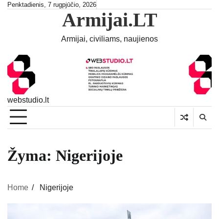
Skip
Penktadienis, 7 rugpjūčio, 2026
Armijai.LT
to
content
Armijai, civiliams, naujienos
webstudio.lt
Žyma:
Nigerijoje
Home
Nigerijoje