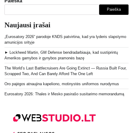
Paieška
Paieška
Naujausi įrašai
„Eurosatory 2026“ parodoje KNDS patvirtina, kad yra lyderis slapstymo
amunicijos srityje
► Lockheed Martin, GM Defense bendradarbiauja, kad sustiprintų
Amerikos gamybos ir gynybos pramonės bazę
The World’s Last Battlecruisers Are Going Extinct — Russia Built Four,
Scrapped Two, And Can Barely Afford The One Left
Oro pajėgos atnaujina kapeliono, motinystės uniformos nurodymus
Eurosatory 2026: Thales ir Mesko pasirašo susitarimo memorandumą