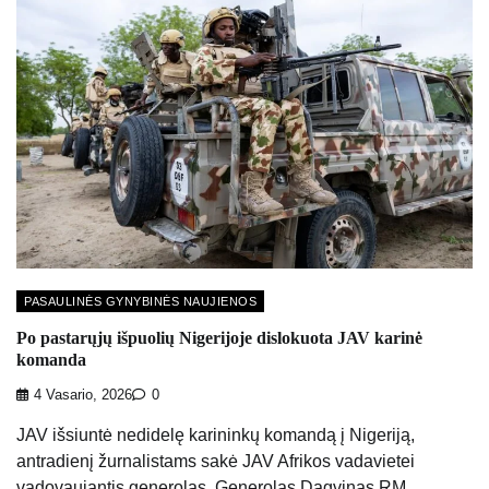
PASAULINĖS GYNYBINĖS NAUJIENOS
Po pastarųjų išpuolių Nigerijoje dislokuota JAV karinė
komanda
4 Vasario, 2026
0
JAV išsiuntė nedidelę karininkų komandą į Nigeriją,
antradienį žurnalistams sakė JAV Afrikos vadavietei
vadovaujantis generolas. Generolas Dagvinas RM