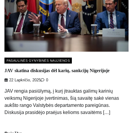
PASAULINĖS GYNYBINĖS NAUJIENOS
JAV skatina diskusijas dėl karių, sankcijų Nigerijoje
22 Lapkričio, 2025
0
JAV rengia pasiūlymą, į kurį įtrauktas galimų karinių
veiksmų Nigerijoje įvertinimas, šią savaitę sakė vienas
aukšto rango Valstybės departamento pareigūnas.
Diskusija prasidėjo praėjus kelioms savaitėms […]