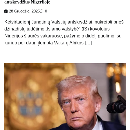
antskrydžius Nigerijoje
28 Gruodžio, 2025
0
Ketvirtadienį Jungtinių Valstijų antskrydžiai, nukreipti prieš
džihadistų judėjimo „Islamo valstybė“ (IS) kovotojus
Nigerijos šiaurės vakaruose, pažymėjo didelį puolimo, su
kuriuo per daug įtempta Vakarų Afrikos […]