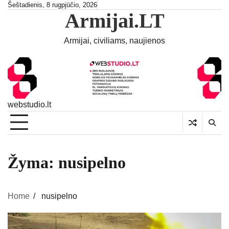
Skip
Šeštadienis, 8 rugpjūčio, 2026
Armijai.LT
to
content
Armijai, civiliams, naujienos
webstudio.lt
Žyma:
nusipelno
Home
nusipelno