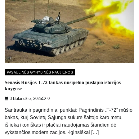
PASAULINĖS GYNYBINĖS NAUJIENOS
Senasis Rusijos T-72 tankas nusipelno puslapio istorijos
knygose
3 Balandžio, 2025
0
Santrauka ir pagrindiniai punktai: Pagrindinis „T-72“ mūšio
bakas, kurį Sovietų Sąjunga sukūrė šaltojo karo metu,
išlieka ikoniškas ir plačiai naudojamas šiandien dėl
vykstančios modernizacijos. -Iginsiškai […]