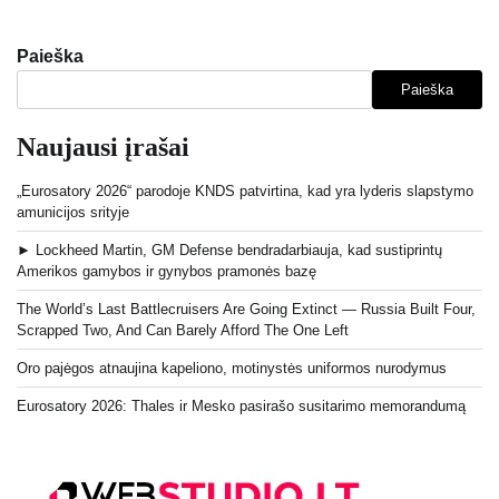
Paieška
Paieška
Naujausi įrašai
„Eurosatory 2026“ parodoje KNDS patvirtina, kad yra lyderis slapstymo
amunicijos srityje
► Lockheed Martin, GM Defense bendradarbiauja, kad sustiprintų
Amerikos gamybos ir gynybos pramonės bazę
The World’s Last Battlecruisers Are Going Extinct — Russia Built Four,
Scrapped Two, And Can Barely Afford The One Left
Oro pajėgos atnaujina kapeliono, motinystės uniformos nurodymus
Eurosatory 2026: Thales ir Mesko pasirašo susitarimo memorandumą