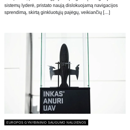
sistemų lyderė, pristato naują dislokuojamą navigacijos
sprendimą, skirtą ginkluotųjų pajėgų, veikiančių […]
EUROPOS GYNYBININIO SAUGUMO NAUJIENOS