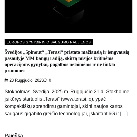
EUROPOS GYNYBININIO SAUGUMO NAUJIENOS
Švedijos „Spinout“ „Terasi“ pristato mažiausią ir lengvausią
pasaulyje MM bangų radiją, skirtą misijos kritinėms
operacijoms gynybai, pagalbos nelaimėms ir ne tinklo
pramonei
23 Rugpjūčio, 2025
0
Stokholmas, Švedija, 2025 m. Rugpjūčio 21 d.-Stokholme
įsikūręs startuolis „Terasi“ (www.terasi.io), ypač
kompaktiškų sprendimų gamintojai, skirti naujos kartos
saugaus gigabito greičio technologijai, įskaitant 6G ir […]
Paieška