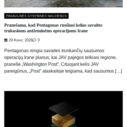
PASAULINĖS GYNYBINĖS NAUJIENOS
Pranešama, kad Pentagonas ruošiasi kelias savaites
trukusioms antžeminėms operacijoms Irane
29 Kovo, 2026
0
Pentagonas rengia savaites trunkančių sausumos
operacijų Irane planus, kai JAV pajėgos telkiasi regione,
pranešė „Washington Post“. Cituojant kelis JAV
pareigūnus, „Post“ ataskaitoje teigiama, kad sausumos […]