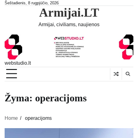
Skip
Šeštadienis, 8 rugpjūčio, 2026
Armijai.LT
to
content
Armijai, civiliams, naujienos
webstudio.lt
Žyma:
operacijoms
Home
operacijoms