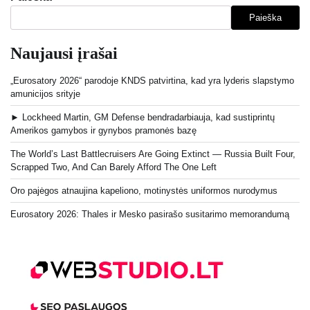
Paieška
Naujausi įrašai
„Eurosatory 2026“ parodoje KNDS patvirtina, kad yra lyderis slapstymo
amunicijos srityje
► Lockheed Martin, GM Defense bendradarbiauja, kad sustiprintų
Amerikos gamybos ir gynybos pramonės bazę
The World’s Last Battlecruisers Are Going Extinct — Russia Built Four,
Scrapped Two, And Can Barely Afford The One Left
Oro pajėgos atnaujina kapeliono, motinystės uniformos nurodymus
Eurosatory 2026: Thales ir Mesko pasirašo susitarimo memorandumą