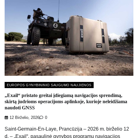
EUROPOS GYNYBININIO SAUGUMO NAUJIENOS
„Exail“ pristato greitai įdiegiamą navigacijos sprendimą,
skirtą judrioms operacijoms aplinkoje, kurioje neleidžiama
naudoti GNSS
12 Birželio, 2026
0
Saint-Germain-En-Laye, Prancūzija – 2026 m. birželio 12
d. – „Exail“, pasaulinė gynybos programų navigacijos