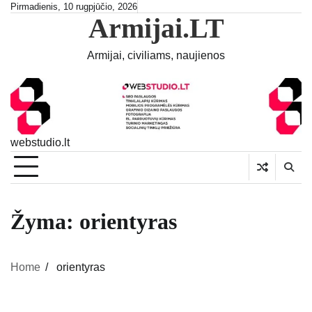
Skip
Pirmadienis, 10 rugpjūčio, 2026
Armijai.LT
to
content
Armijai, civiliams, naujienos
webstudio.lt
Žyma:
orientyras
Home
orientyras