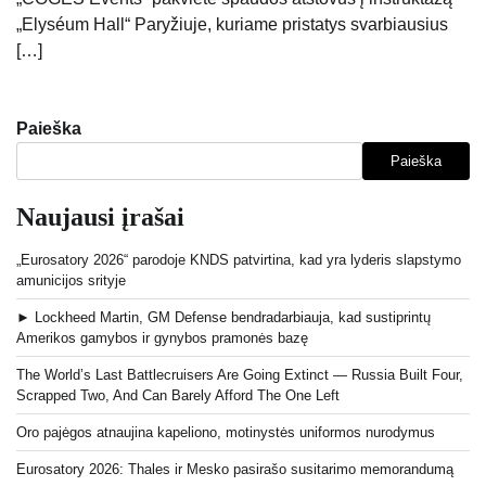
„Elyséum Hall“ Paryžiuje, kuriame pristatys svarbiausius
[…]
Paieška
Paieška
Naujausi įrašai
„Eurosatory 2026“ parodoje KNDS patvirtina, kad yra lyderis slapstymo
amunicijos srityje
► Lockheed Martin, GM Defense bendradarbiauja, kad sustiprintų
Amerikos gamybos ir gynybos pramonės bazę
The World’s Last Battlecruisers Are Going Extinct — Russia Built Four,
Scrapped Two, And Can Barely Afford The One Left
Oro pajėgos atnaujina kapeliono, motinystės uniformos nurodymus
Eurosatory 2026: Thales ir Mesko pasirašo susitarimo memorandumą