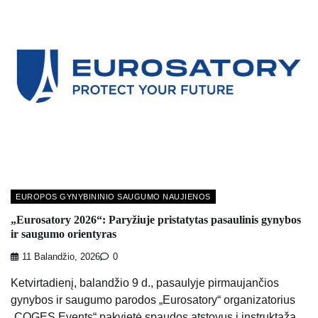
EUROPOS GYNYBININIO SAUGUMO NAUJIENOS
„Eurosatory 2026“: Paryžiuje pristatytas pasaulinis gynybos
ir saugumo orientyras
11 Balandžio, 2026
0
Ketvirtadienį, balandžio 9 d., pasaulyje pirmaujančios
gynybos ir saugumo parodos „Eurosatory“ organizatorius
„COGES Events“ pakvietė spaudos atstovus į instruktažą