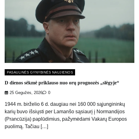
PASAULINĖS GYNYBINĖS NAUJIENOS
D dienos sėkmė priklauso nuo orų prognozės „slėgyje“
25 Gegužės, 2026
0
1944 m. birželio 6 d. daugiau nei 160 000 sąjungininkų
karių buvo išsiųsti per Lamanšo sąsiaurį į Normandijos
(Prancūzija) paplūdimius, pažymėdami Vakarų Europos
puolimą. Tačiau […]