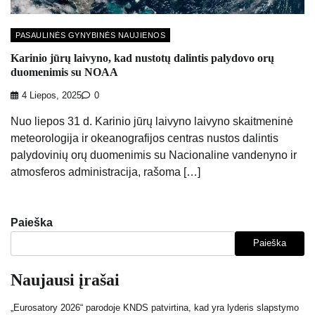
PASAULINĖS GYNYBINĖS NAUJIENOS
Karinio jūrų laivyno, kad nustotų dalintis palydovo orų
duomenimis su NOAA
4 Liepos, 2025
0
Nuo liepos 31 d. Karinio jūrų laivyno laivyno skaitmeninė
meteorologija ir okeanografijos centras nustos dalintis
palydovinių orų duomenimis su Nacionaline vandenyno ir
atmosferos administracija, rašoma […]
Paieška
Paieška
Naujausi įrašai
„Eurosatory 2026“ parodoje KNDS patvirtina, kad yra lyderis slapstymo