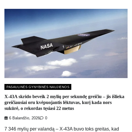
PASAULINĖS GYNYBINĖS NAUJIENOS
X-43A skrido beveik 2 mylių per sekundę greičiu – jis išlieka
greičiausiai oru kvėpuojantis lėktuvas, kurį kada nors
sukūrė, o rekordas tęsiasi 22 metus
6 Balandžio, 2026
0
7 346 mylių per valandą – X-43A buvo toks greitas, kad