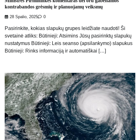
Ministrės Pirmininkės komentaras dėl oru gabenamos
kontrabandos grėsmių ir planuojamų veiksmų
28 Spalio, 2025
0
Pasirinkite, kokias slapukų grupes leidžiate naudoti! Ši
svetainė atliks: Būtinieji: Atsimins Jūsų pasirinktų slapukų
nustatymus Būtinieji: Leis seanso (apsilankymo) slapukus
Būtinieji: Rinks informaciją ir automatiškai […]