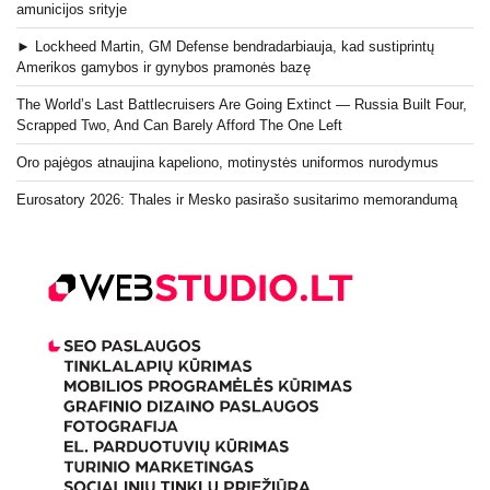
amunicijos srityje
► Lockheed Martin, GM Defense bendradarbiauja, kad sustiprintų
Amerikos gamybos ir gynybos pramonės bazę
The World’s Last Battlecruisers Are Going Extinct — Russia Built Four,
Scrapped Two, And Can Barely Afford The One Left
Oro pajėgos atnaujina kapeliono, motinystės uniformos nurodymus
Eurosatory 2026: Thales ir Mesko pasirašo susitarimo memorandumą