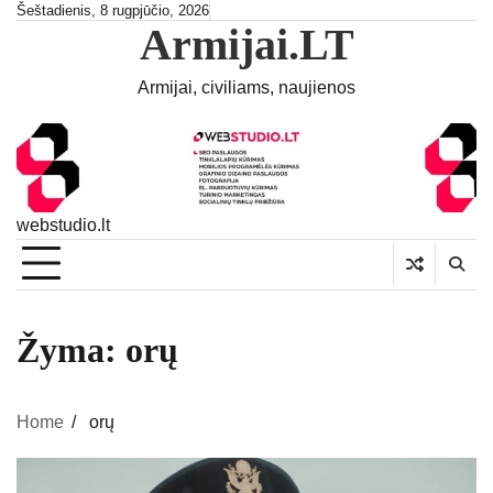
Skip
Šeštadienis, 8 rugpjūčio, 2026
Armijai.LT
to
content
Armijai, civiliams, naujienos
webstudio.lt
Žyma:
orų
Home
orų