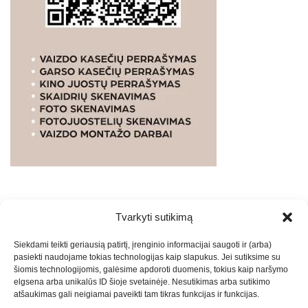
Tvarkyti sutikimą
WEBSTUDIO.LT
© SKAITMENINIO MARKETINGO
Siekdami teikti geriausią patirtį, įrenginio informacijai saugoti ir (arba)
PASLAUGOS. SEO tekstų rašymas, turinio kūrimas,
pasiekti naudojame tokias technologijas kaip slapukus. Jei sutiksime su
straipsnių rašymas ir talpinimas į mūsų valdomas
šiomis technologijomis, galėsime apdoroti duomenis, tokius kaip naršymo
svetaines.2026
Armijai.LT
Theme: Express News By
Adore
elgsena arba unikalūs ID šioje svetainėje. Nesutikimas arba sutikimo
atšaukimas gali neigiamai paveikti tam tikras funkcijas ir funkcijas.
Themes
.