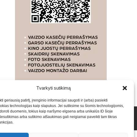
Tvarkyti sutikimą
ti geriausią patirtį, įrenginio informacijai saugoti ir (arba) pasiekti
kias technologijas kaip slapukus. Jei sutiksime su šiomis technologijomis,
oroti duomenis, tokius kaip naršymo elgsena arba unikalūs ID šioje
talpinimas į mūsų valdomas svetaines.2026
Armijai.LT
Nesutikimas arba sutikimo atšaukimas gali neigiamai paveikti tam tikras
funkcijas.