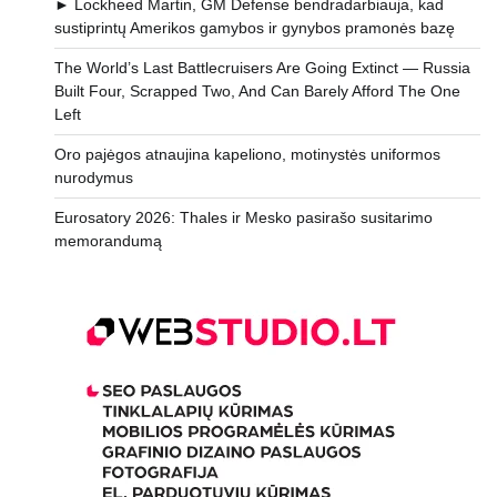
► Lockheed Martin, GM Defense bendradarbiauja, kad
sustiprintų Amerikos gamybos ir gynybos pramonės bazę
The World’s Last Battlecruisers Are Going Extinct — Russia
Built Four, Scrapped Two, And Can Barely Afford The One
Left
Oro pajėgos atnaujina kapeliono, motinystės uniformos
nurodymus
Eurosatory 2026: Thales ir Mesko pasirašo susitarimo
memorandumą