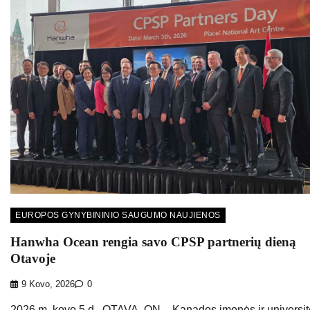
EUROPOS GYNYBININIO SAUGUMO NAUJIENOS
Hanwha Ocean rengia savo CPSP partnerių dieną
Otavoje
9 Kovo, 2026
0
2026 m. kovo 5 d., OTAVA, ON – Kanados įmonės ir universit