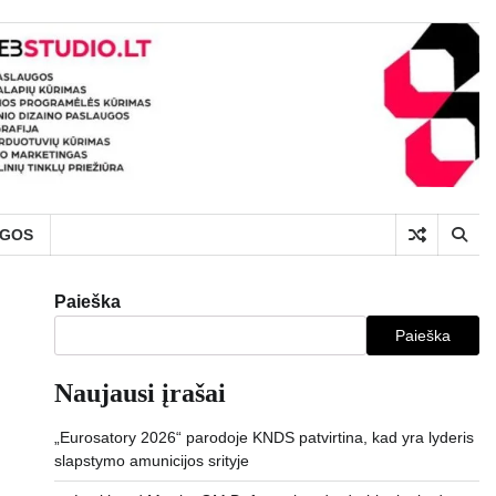
UGOS
Paieška
Paieška
Naujausi įrašai
„Eurosatory 2026“ parodoje KNDS patvirtina, kad yra lyderis
slapstymo amunicijos srityje