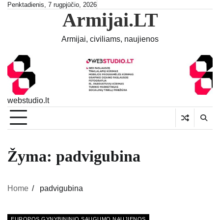
Skip
Penktadienis, 7 rugpjūčio, 2026
Armijai.LT
to
content
Armijai, civiliams, naujienos
webstudio.lt
Žyma:
padvigubina
Home
padvigubina
EUROPOS GYNYBININIO SAUGUMO NAUJIENOS