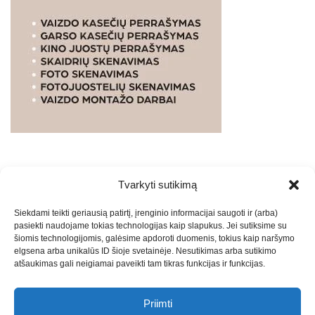
Tvarkyti sutikimą
WEBSTUDIO.LT
© SKAITMENINIO MARKETINGO
Siekdami teikti geriausią patirtį, įrenginio informacijai saugoti ir (arba)
PASLAUGOS. SEO tekstų rašymas, turinio kūrimas,
pasiekti naudojame tokias technologijas kaip slapukus. Jei sutiksime su
straipsnių rašymas ir talpinimas į mūsų valdomas
šiomis technologijomis, galėsime apdoroti duomenis, tokius kaip naršymo
svetaines.2026
Armijai.LT
Theme: Express News By
Adore
elgsena arba unikalūs ID šioje svetainėje. Nesutikimas arba sutikimo
atšaukimas gali neigiamai paveikti tam tikras funkcijas ir funkcijas.
Themes
.
Priimti
Draugai: -
Marketingo agentūra
-
Teisinės