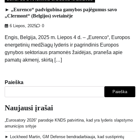
► „Eurenco“ padvigubina gamybos pajėgumus savo
„Clermont“ (Belgijos) svetainėje
6 Liepos, 2025
0
Engis, Belgija, 2025 m. Liepos 4 d. – „Eurenco“, Europos
energetinių medžiagų lyderis ir pagrindinis Europos
gynybos sektoriaus pramonės žaidėjas, praneša apie
pamatų akmenį, skirtą […]
Paieška
Paieška
Naujausi įrašai
„Eurosatory 2026“ parodoje KNDS patvirtina, kad yra lyderis slapstymo
amunicijos srityje
► Lockheed Martin, GM Defense bendradarbiauja, kad sustiprintų