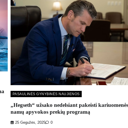
ma
PASAULINĖS GYNYBINĖS NAUJIENOS
„Hegseth“ užsako nedelsiant pakeisti kariuomenė
namų apyvokos prekių programą
25 Gegužės, 2025
0