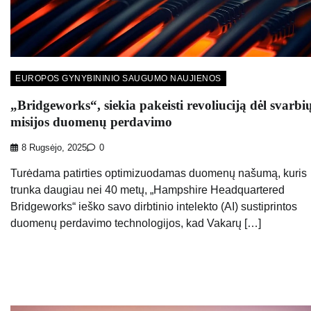
EUROPOS GYNYBININIO SAUGUMO NAUJIENOS
„Bridgeworks“, siekia pakeisti revoliuciją dėl svarbi
misijos duomenų perdavimo
8 Rugsėjo, 2025
0
Turėdama patirties optimizuodamas duomenų našumą, kuris
trunka daugiau nei 40 metų, „Hampshire Headquartered
Bridgeworks“ ieško savo dirbtinio intelekto (AI) sustiprintos
duomenų perdavimo technologijos, kad Vakarų […]