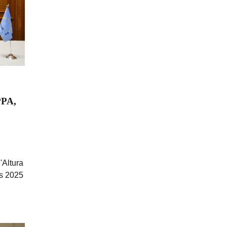
PPA,
'Altura
as 2025