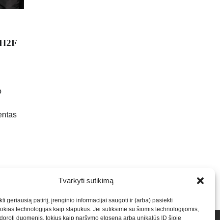
s H2F
o
entas
Tvarkyti sutikimą
ti geriausią patirtį, įrenginio informacijai saugoti ir (arba) pasiekti
kias technologijas kaip slapukus. Jei sutiksime su šiomis technologijomis,
oroti duomenis, tokius kaip naršymo elgsena arba unikalūs ID šioje