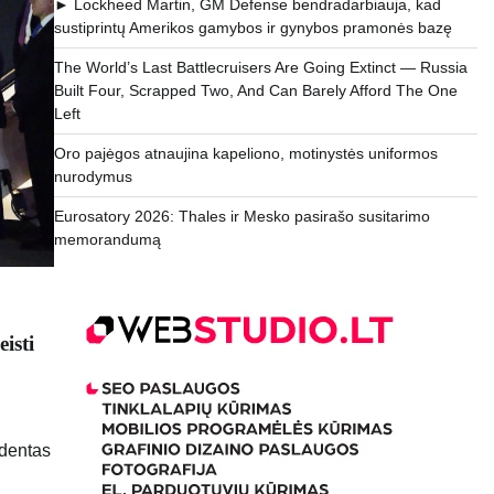
► Lockheed Martin, GM Defense bendradarbiauja, kad
sustiprintų Amerikos gamybos ir gynybos pramonės bazę
The World’s Last Battlecruisers Are Going Extinct — Russia
Built Four, Scrapped Two, And Can Barely Afford The One
Left
Oro pajėgos atnaujina kapeliono, motinystės uniformos
nurodymus
Eurosatory 2026: Thales ir Mesko pasirašo susitarimo
memorandumą
isti
identas