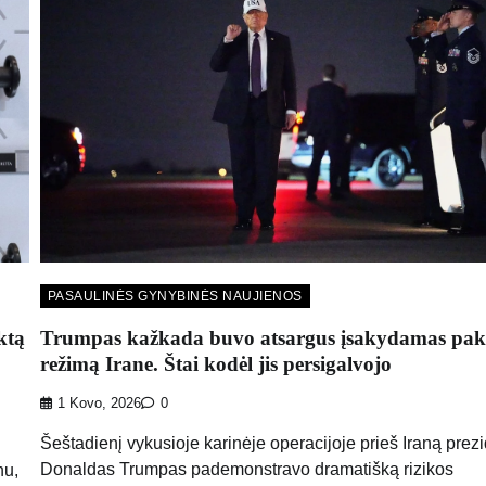
PASAULINĖS GYNYBINĖS NAUJIENOS
Trumpas kažkada buvo atsargus įsakydamas pake
ktą
režimą Irane. Štai kodėl jis persigalvojo
1 Kovo, 2026
0
Šeštadienį vykusioje karinėje operacijoje prieš Iraną prez
Donaldas Trumpas pademonstravo dramatišką rizikos
nu,