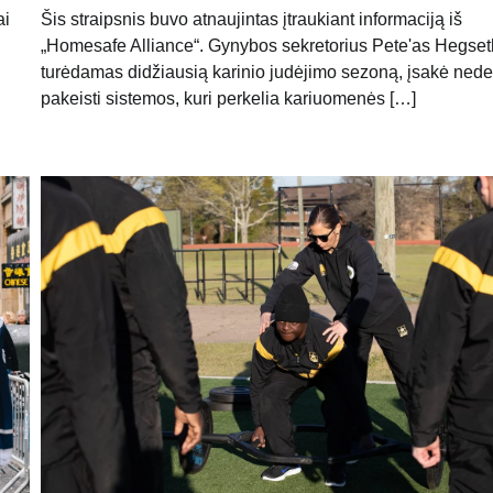
Šis straipsnis buvo atnaujintas įtraukiant informaciją iš
ai
„Homesafe Alliance“. Gynybos sekretorius Pete'as Hegset
turėdamas didžiausią karinio judėjimo sezoną, įsakė nede
pakeisti sistemos, kuri perkelia kariuomenės […]