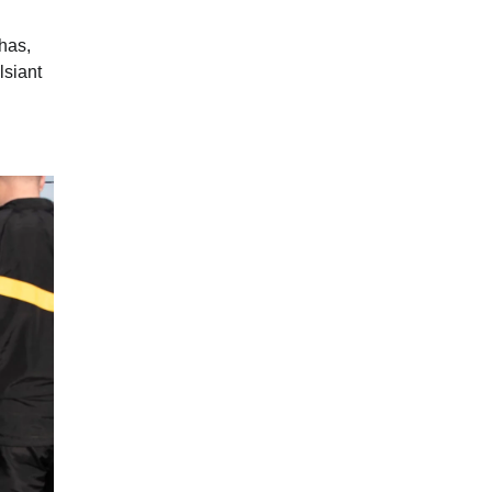
has,
lsiant