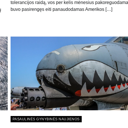
tolerancijos raidą, vos per kelis mėnesius pakoreguodama
buvo pasirengęs eiti panaudodamas Amerikos […]
ų
PASAULINĖS GYNYBINĖS NAUJIENOS