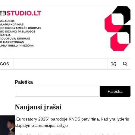
UGOS
Paieška
Paieška
Naujausi įrašai
„Eurosatory 2026“ parodoje KNDS patvirtina, kad yra lyderis
slapstymo amunicijos srityje