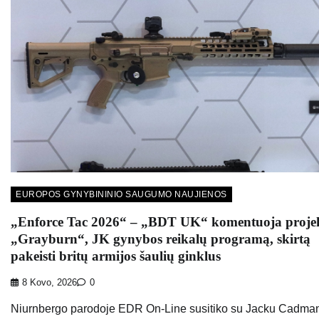
EUROPOS GYNYBININIO SAUGUMO NAUJIENOS
„Enforce Tac 2026“ – „BDT UK“ komentuoja proje
„Grayburn“, JK gynybos reikalų programą, skirtą
pakeisti britų armijos šaulių ginklus
8 Kovo, 2026
0
Niurnbergo parodoje EDR On-Line susitiko su Jacku Cadma