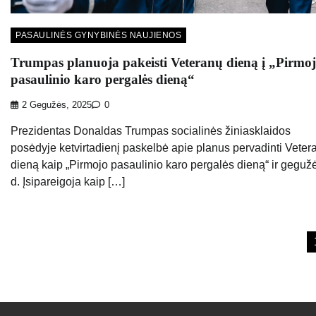
PASAULINĖS GYNYBINĖS NAUJIENOS
Trumpas planuoja pakeisti Veteranų dieną į „Pirmo
pasaulinio karo pergalės dieną“
2 Gegužės, 2025
0
Prezidentas Donaldas Trumpas socialinės žiniasklaidos
posėdyje ketvirtadienį paskelbė apie planus pervadinti Veter
dieną kaip „Pirmojo pasaulinio karo pergalės dieną“ ir geguž
d. Įsipareigoja kaip […]
Įrašų
puslapiavimas