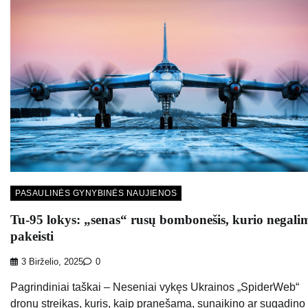
PASAULINĖS GYNYBINĖS NAUJIENOS
Tu-95 lokys: „senas“ rusų bombonešis, kurio negali
pakeisti
3 Birželio, 2025
0
Pagrindiniai taškai – Neseniai vykęs Ukrainos „SpiderWeb“
dronų streikas, kuris, kaip pranešama, sunaikino ar sugadino