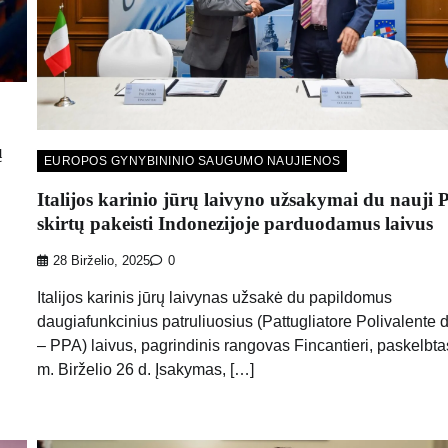
ų
EUROPOS GYNYBININIO SAUGUMO NAUJIENOS
Italijos karinio jūrų laivyno užsakymai du nauji 
skirtų pakeisti Indonezijoje parduodamus laivus
28 Birželio, 2025
0
Italijos karinis jūrų laivynas užsakė du papildomus
daugiafunkcinius patruliuosius (Pattugliatore Polivalente d
– PPA) laivus, pagrindinis rangovas Fincantieri, paskelbt
m. Birželio 26 d. Įsakymas, […]