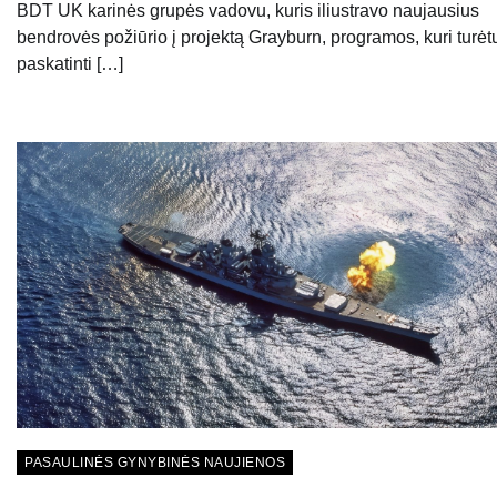
BDT UK karinės grupės vadovu, kuris iliustravo naujausius
bendrovės požiūrio į projektą Grayburn, programos, kuri turėt
paskatinti […]
PASAULINĖS GYNYBINĖS NAUJIENOS