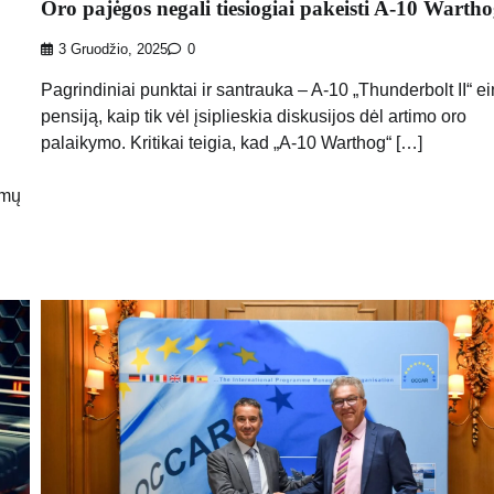
Oro pajėgos negali tiesiogiai pakeisti A-10 Warth
3 Gruodžio, 2025
0
Pagrindiniai punktai ir santrauka – A-10 „Thunderbolt II“ ei
pensiją, kaip tik vėl įsiplieskia diskusijos dėl artimo oro
palaikymo. Kritikai teigia, kad „A-10 Warthog“ […]
omų