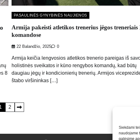
PASAULINĖS GYNYBINĖS NAUJIENOS
Armija pakeisti atletikos trenerius jėgos treneriai
jo
komandose
22 Balandžio, 2025
0
Armija keičia lengvosios atletikos trenerio pareigas iš sav
holistinės sveikatos ir kūno rengybos komandų, kad būtų
anų
daugiau jėgų ir kondicionierių trenerių. Armijos viceprezid
ės 8
štabo viršininkas […]
1
2
Siekdami teik
naudojame to
galėsime apd