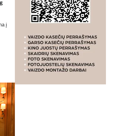
og
na į