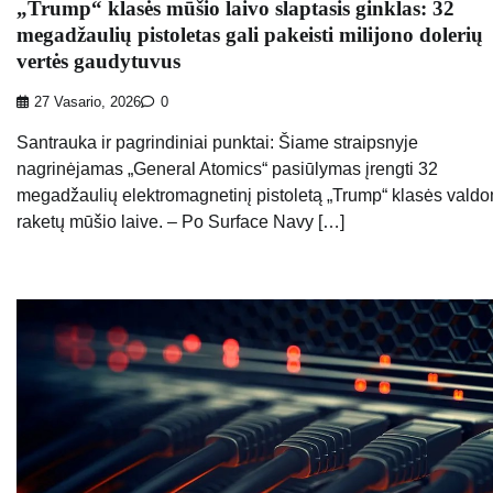
„Trump“ klasės mūšio laivo slaptasis ginklas: 32
megadžaulių pistoletas gali pakeisti milijono dolerių
vertės gaudytuvus
27 Vasario, 2026
0
Santrauka ir pagrindiniai punktai: Šiame straipsnyje
nagrinėjamas „General Atomics“ pasiūlymas įrengti 32
megadžaulių elektromagnetinį pistoletą „Trump“ klasės vald
raketų mūšio laive. – Po Surface Navy […]