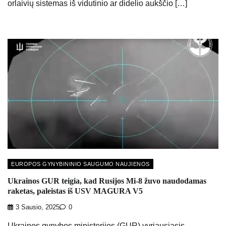
orlaivių sistemas iš vidutinio ar didelio aukščio […]
EUROPOS GYNYBININIO SAUGUMO NAUJIENOS
Ukrainos GUR teigia, kad Rusijos Mi-8 žuvo naudodamas
raketas, paleistas iš USV MAGURA V5
3 Sausio, 2025
0
Ukrainos gynybos ministerijos (GUR) vyriausiasis