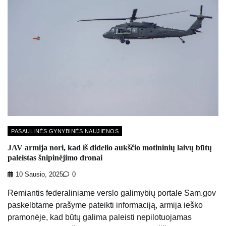
PASAULINĖS GYNYBINĖS NAUJIENOS
JAV armija nori, kad iš didelio aukščio motininių laivų būtų
paleistas šnipinėjimo dronai
10 Sausio, 2025
0
Remiantis federaliniame verslo galimybių portale Sam.gov
paskelbtame prašyme pateikti informaciją, armija ieško
pramonėje, kad būtų galima paleisti nepilotuojamas