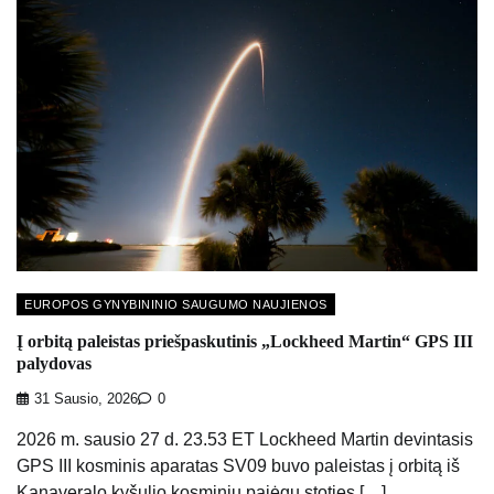
EUROPOS GYNYBININIO SAUGUMO NAUJIENOS
Į orbitą paleistas priešpaskutinis „Lockheed Martin“ GPS III
palydovas
31 Sausio, 2026
0
2026 m. sausio 27 d. 23.53 ET Lockheed Martin devintasis
GPS III kosminis aparatas SV09 buvo paleistas į orbitą iš
Kanaveralo kyšulio kosminių pajėgų stoties […]