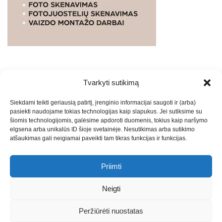
Tvarkyti sutikimą
WEBSTUDIO.LT
© SKAITMENINIO MARKETINGO
Siekdami teikti geriausią patirtį, įrenginio informacijai saugoti ir (arba)
PASLAUGOS. SEO tekstų rašymas, turinio kūrimas,
pasiekti naudojame tokias technologijas kaip slapukus. Jei sutiksime su
straipsnių rašymas ir talpinimas į mūsų valdomas
šiomis technologijomis, galėsime apdoroti duomenis, tokius kaip naršymo
svetaines.2026
Armijai.LT
Theme: Express News By
Adore
elgsena arba unikalūs ID šioje svetainėje. Nesutikimas arba sutikimo
atšaukimas gali neigiamai paveikti tam tikras funkcijas ir funkcijas.
Themes
.
Priimti
Draugai: -
Marketingo agentūra
-
Teisinės
konsultacijos
-
Skaidrių skenavimas
-
Klaipedos miesto
Neigti
naujienos
-
Miesto naujienos
-
Saulius Narbutas
-
Įvaizdžio
kūrimas
-
Veidoskaita
-
Teniso treniruotės
- Pranešimai spaudai
Peržiūrėti nuostatas
-
Kauno naujienos
-
Regionų naujienos
-
Palangos naujienos