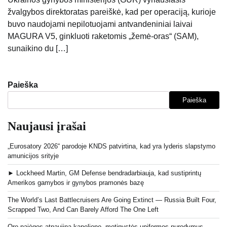
žvalgybos direktoratas pareiškė, kad per operaciją, kurioje
buvo naudojami nepilotuojami antvandeniniai laivai
MAGURA V5, ginkluoti raketomis „žemė-oras“ (SAM),
sunaikino du […]
Paieška
Paieška
Naujausi įrašai
„Eurosatory 2026“ parodoje KNDS patvirtina, kad yra lyderis slapstymo
amunicijos srityje
► Lockheed Martin, GM Defense bendradarbiauja, kad sustiprintų
Amerikos gamybos ir gynybos pramonės bazę
The World’s Last Battlecruisers Are Going Extinct — Russia Built Four,
Scrapped Two, And Can Barely Afford The One Left
Oro pajėgos atnaujina kapeliono, motinystės uniformos nurodymus