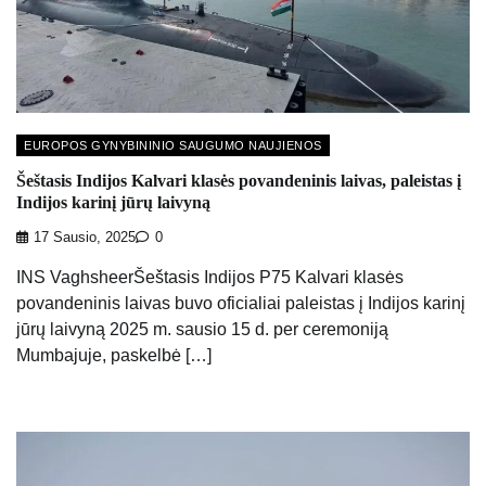
EUROPOS GYNYBININIO SAUGUMO NAUJIENOS
Šeštasis Indijos Kalvari klasės povandeninis laivas, paleistas į
Indijos karinį jūrų laivyną
17 Sausio, 2025
0
INS VaghsheerŠeštasis Indijos P75 Kalvari klasės
povandeninis laivas buvo oficialiai paleistas į Indijos karinį
jūrų laivyną 2025 m. sausio 15 d. per ceremoniją
Mumbajuje, paskelbė […]