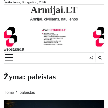
Skip
Šeštadienis, 8 rugpjūčio, 2026
Armijai.LT
to
content
Armijai, civiliams, naujienos
webstudio.lt
Žyma:
paleistas
Home
paleistas