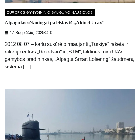
EUROPOS GYNYBININIO SAUGUMO NAUJIENOS
Alpagutas sėkmingai paleistas iš „Akinci Ucav“
17 Rugpjūčio, 2025
0
2012 08 07 – kartu sukūrė pirmaujanti „Türkiye“ raketa ir
raketų centras „Roketsan“ ir „STM“, taktinės mini UAV
gamybos pradininkas, „Alpagut Smart Loitering“ šaudmenų
sistema […]