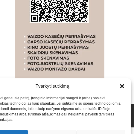
Tvarkyti sutikimą
ti geriausią patirtį, įrenginio informacijai saugoti ir (arba) pasiekti
kias technologijas kaip slapukus. Jei sutiksime su šiomis technologijomis,
oroti duomenis, tokius kaip naršymo elgsena arba unikalūs ID šioje
talpinimas į mūsų valdomas svetaines.2026
Armijai.LT
Nesutikimas arba sutikimo atšaukimas gali neigiamai paveikti tam tikras
funkcijas.