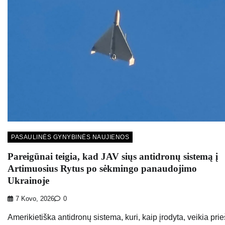
PASAULINĖS GYNYBINĖS NAUJIENOS
Pareigūnai teigia, kad JAV siųs antidronų sistemą į
Artimuosius Rytus po sėkmingo panaudojimo
Ukrainoje
7 Kovo, 2026
0
Amerikietiška antidronų sistema, kuri, kaip įrodyta, veikia prie