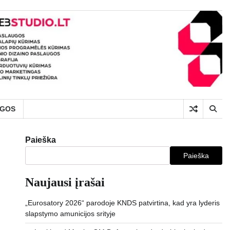
UGOS
Paieška
Paieška
Naujausi įrašai
„Eurosatory 2026“ parodoje KNDS patvirtina, kad yra lyderis
slapstymo amunicijos srityje