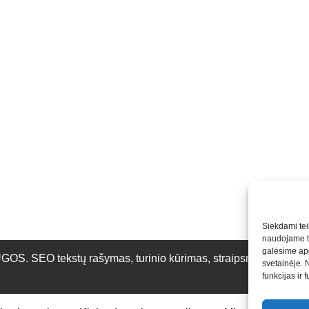
Siekdami teik
naudojame to
galėsime apd
O tekstų rašymas, turinio kūrimas, straipsnių rašymas ir 
svetainėje. 
funkcijas ir 