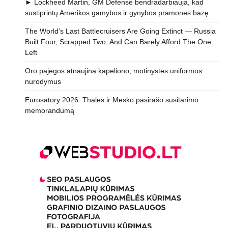
► Lockheed Martin, GM Defense bendradarbiauja, kad
sustiprintų Amerikos gamybos ir gynybos pramonės bazę
The World’s Last Battlecruisers Are Going Extinct — Russia
Built Four, Scrapped Two, And Can Barely Afford The One
Left
Oro pajėgos atnaujina kapeliono, motinystės uniformos
nurodymus
Eurosatory 2026: Thales ir Mesko pasirašo susitarimo
memorandumą