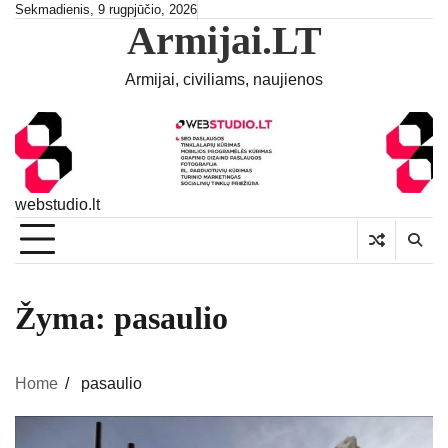
Skip
Sekmadienis, 9 rugpjūčio, 2026
Armijai.LT
to
content
Armijai, civiliams, naujienos
webstudio.lt
Žyma:
pasaulio
Home
pasaulio