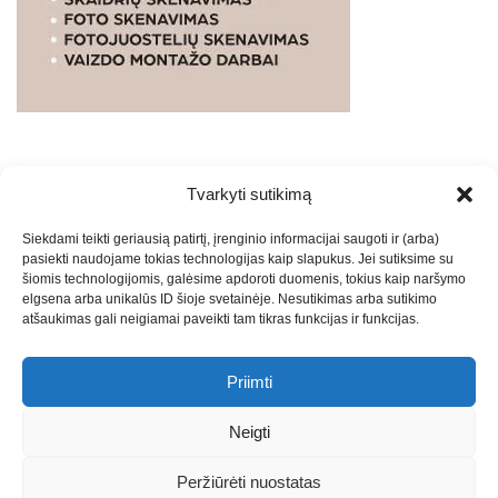
Tvarkyti sutikimą
WEBSTUDIO.LT
© SKAITMENINIO MARKETINGO
Siekdami teikti geriausią patirtį, įrenginio informacijai saugoti ir (arba)
PASLAUGOS. SEO tekstų rašymas, turinio kūrimas,
pasiekti naudojame tokias technologijas kaip slapukus. Jei sutiksime su
straipsnių rašymas ir talpinimas į mūsų valdomas
šiomis technologijomis, galėsime apdoroti duomenis, tokius kaip naršymo
svetaines.2026
Armijai.LT
Theme: Express News By
Adore
elgsena arba unikalūs ID šioje svetainėje. Nesutikimas arba sutikimo
atšaukimas gali neigiamai paveikti tam tikras funkcijas ir funkcijas.
Themes
.
Priimti
Draugai: -
Marketingo agentūra
-
Teisinės
konsultacijos
-
Skaidrių skenavimas
-
Klaipedos miesto
Neigti
naujienos
-
Miesto naujienos
-
Saulius Narbutas
-
Įvaizdžio
kūrimas
-
Veidoskaita
-
Teniso treniruotės
- Pranešimai spaudai
Peržiūrėti nuostatas
-
Kauno naujienos
-
Regionų naujienos
-
Palangos naujienos