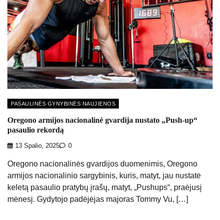
PASAULINĖS GYNYBINĖS NAUJIENOS
Oregono armijos nacionalinė gvardija nustato „Push-up“
pasaulio rekordą
13 Spalio, 2025
0
Oregono nacionalinės gvardijos duomenimis, Oregono
armijos nacionalinio sargybinis, kuris, matyt, jau nustatė
keletą pasaulio pratybų įrašų, matyt, „Pushups“, praėjusį
mėnesį. Gydytojo padėjėjas majoras Tommy Vu, […]