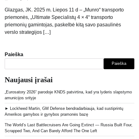
Glazgas, JK. 2025 m. Liepos 11 d – „Munro“ transporto
priemonės, „Ultimate Specialistų 4 × 4“ transporto
priemonių gamintojas, paskelbė kitą savo pasaulinės
verslo strategijos […]
Paieška
Paieška
Naujausi įrašai
„Eurosatory 2026“ parodoje KNDS patvirtina, kad yra lyderis slapstymo
amunicijos srityje
► Lockheed Martin, GM Defense bendradarbiauja, kad sustiprintų
Amerikos gamybos ir gynybos pramonės bazę
The World’s Last Battlecruisers Are Going Extinct — Russia Built Four,
Scrapped Two, And Can Barely Afford The One Left