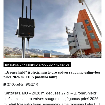
EUROPOS GYNYBININIO SAUGUMO NAUJIENOS
„DroneShield“ išplečia miesto oro erdvės saugumo galimybes
prieš 2026 m. FIFA pasaulio taurę
27 Gegužės, 2026
0
Kanzasas, MO – 2026 m. gegužės 27 d. – „DroneShield“
plečia miesto oro erdvės saugumo pajėgumus prieš 2026
m. FIFA Pasaulio taurę, įgyvendindama regioninį kelių […]