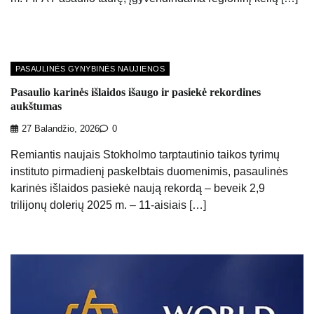
PASAULINĖS GYNYBINĖS NAUJIENOS
Pasaulio karinės išlaidos išaugo ir pasiekė rekordines
aukštumas
27 Balandžio, 2026
0
Remiantis naujais Stokholmo tarptautinio taikos tyrimų
instituto pirmadienį paskelbtais duomenimis, pasaulinės
karinės išlaidos pasiekė naują rekordą – beveik 2,9
trilijonų dolerių 2025 m. – 11-aisiais […]