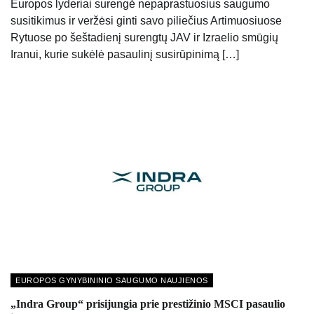
Europos lyderiai surengė nepaprastuosius saugumo
susitikimus ir veržėsi ginti savo piliečius Artimuosiuose
Rytuose po šeštadienį surengtų JAV ir Izraelio smūgių
Iranui, kurie sukėlė pasaulinį susirūpinimą […]
EUROPOS GYNYBININIO SAUGUMO NAUJIENOS
„Indra Group“ prisijungia prie prestižinio MSCI pasaulio