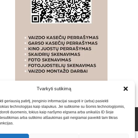
Tvarkyti sutikimą
ti geriausią patirtį, įrenginio informacijai saugoti ir (arba) pasiekti
kias technologijas kaip slapukus. Jei sutiksime su šiomis technologijomis,
oroti duomenis, tokius kaip naršymo elgsena arba unikalūs ID šioje
talpinimas į mūsų valdomas svetaines.2026
Armijai.LT
Nesutikimas arba sutikimo atšaukimas gali neigiamai paveikti tam tikras
funkcijas.