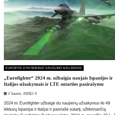
EUROPOS GYNYBININIO SAUGUMO NAUJIENOS
„Eurofighter“ 2024 m. užbaigia naujais Ispanijos ir
Italijos užsakymais ir LTE sutarties pasirašymu
2 Sausio, 2025
0
2024 m. Eurofighter užbaigė du naujienų užsakymus iki 49
lėktuvų Ispanijai ir Italijai ir pasirašė sutartį, užtikrinančią