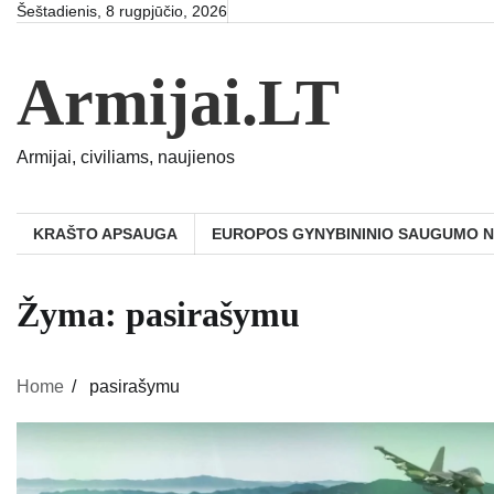
Skip
Šeštadienis, 8 rugpjūčio, 2026
to
content
Armijai.LT
Armijai, civiliams, naujienos
KRAŠTO APSAUGA
EUROPOS GYNYBININIO SAUGUMO 
Žyma:
pasirašymu
Home
pasirašymu