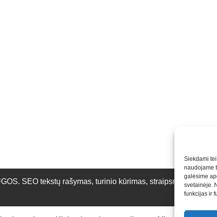
Siekdami teik
naudojame to
galėsime apd
O tekstų rašymas, turinio kūrimas, straipsnių rašymas ir 
svetainėje. 
funkcijas ir 