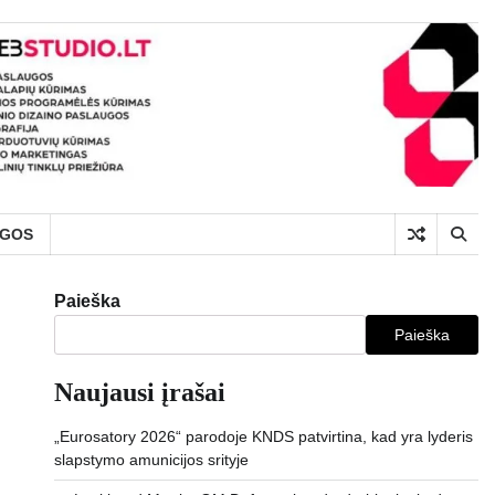
UGOS
Paieška
Paieška
Naujausi įrašai
„Eurosatory 2026“ parodoje KNDS patvirtina, kad yra lyderis
slapstymo amunicijos srityje