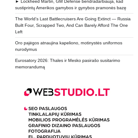
► Lockheed Martin, GM Defense bendradarbiauja, kad
sustiprintų Amerikos gamybos ir gynybos pramonės bazę
The World’s Last Battlecruisers Are Going Extinct — Russia
Built Four, Scrapped Two, And Can Barely Afford The One
Left
Oro pajėgos atnaujina kapeliono, motinystės uniformos
nurodymus
Eurosatory 2026: Thales ir Mesko pasirašo susitarimo
memorandumą