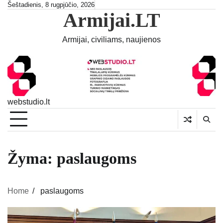
Skip
Šeštadienis, 8 rugpjūčio, 2026
Armijai.LT
to
content
Armijai, civiliams, naujienos
webstudio.lt
Žyma:
paslaugoms
Home
paslaugoms