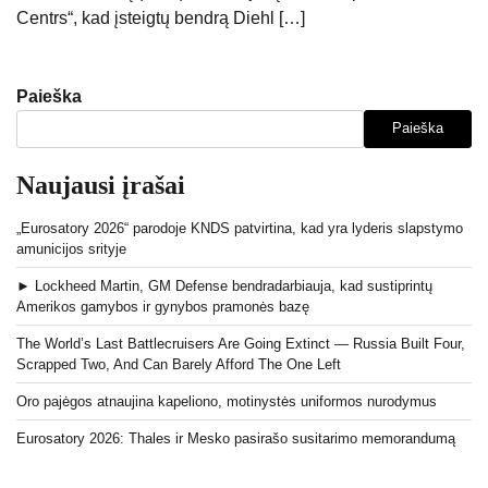
Centrs“, kad įsteigtų bendrą Diehl […]
Paieška
Paieška
Naujausi įrašai
„Eurosatory 2026“ parodoje KNDS patvirtina, kad yra lyderis slapstymo
amunicijos srityje
► Lockheed Martin, GM Defense bendradarbiauja, kad sustiprintų
Amerikos gamybos ir gynybos pramonės bazę
The World’s Last Battlecruisers Are Going Extinct — Russia Built Four,
Scrapped Two, And Can Barely Afford The One Left
Oro pajėgos atnaujina kapeliono, motinystės uniformos nurodymus
Eurosatory 2026: Thales ir Mesko pasirašo susitarimo memorandumą