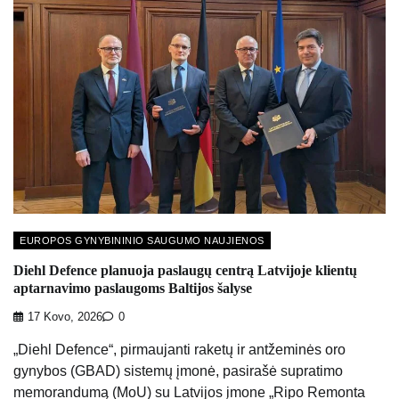
EUROPOS GYNYBININIO SAUGUMO NAUJIENOS
Diehl Defence planuoja paslaugų centrą Latvijoje klientų
aptarnavimo paslaugoms Baltijos šalyse
17 Kovo, 2026
0
„Diehl Defence“, pirmaujanti raketų ir antžeminės oro
gynybos (GBAD) sistemų įmonė, pasirašė supratimo
memorandumą (MoU) su Latvijos įmone „Ripo Remonta