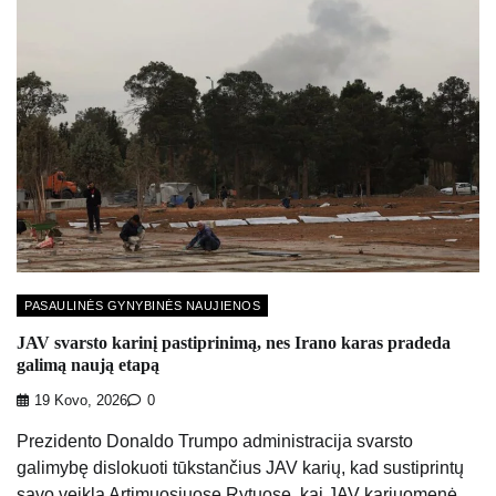
PASAULINĖS GYNYBINĖS NAUJIENOS
JAV svarsto karinį pastiprinimą, nes Irano karas pradeda
galimą naują etapą
19 Kovo, 2026
0
Prezidento Donaldo Trumpo administracija svarsto
galimybę dislokuoti tūkstančius JAV karių, kad sustiprintų
savo veiklą Artimuosiuose Rytuose, kai JAV kariuomenė