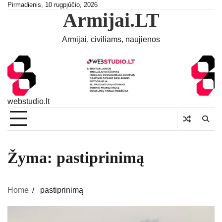
Skip
Pirmadienis, 10 rugpjūčio, 2026
Armijai.LT
to
content
Armijai, civiliams, naujienos
webstudio.lt
Žyma:
pastiprinimą
Home
pastiprinimą