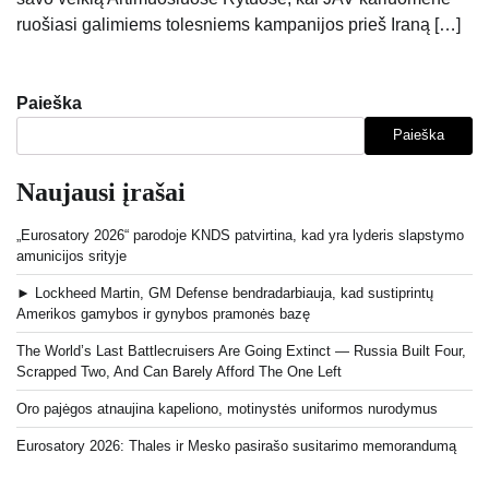
ruošiasi galimiems tolesniems kampanijos prieš Iraną […]
Paieška
Paieška
Naujausi įrašai
„Eurosatory 2026“ parodoje KNDS patvirtina, kad yra lyderis slapstymo
amunicijos srityje
► Lockheed Martin, GM Defense bendradarbiauja, kad sustiprintų
Amerikos gamybos ir gynybos pramonės bazę
The World’s Last Battlecruisers Are Going Extinct — Russia Built Four,
Scrapped Two, And Can Barely Afford The One Left
Oro pajėgos atnaujina kapeliono, motinystės uniformos nurodymus
Eurosatory 2026: Thales ir Mesko pasirašo susitarimo memorandumą