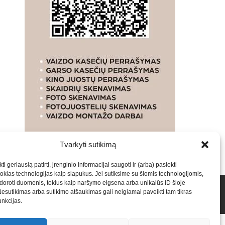
Tvarkyti sutikimą
ti geriausią patirtį, įrenginio informacijai saugoti ir (arba) pasiekti
kias technologijas kaip slapukus. Jei sutiksime su šiomis technologijomis,
oroti duomenis, tokius kaip naršymo elgsena arba unikalūs ID šioje
talpinimas į mūsų valdomas svetaines.2026
Armijai.LT
Nesutikimas arba sutikimo atšaukimas gali neigiamai paveikti tam tikras
funkcijas.