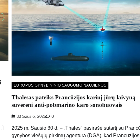
i
EUROPOS GYNYBININIO SAUGUMO NAUJIENOS
Thalesas pateiks Prancūzijos karinį jūrų laivyną
suvereni anti-pobmarino karo sonobuovais
30 Sausio, 2025
0
…]
2025 m. Sausio 30 d. – „Thales“ pasirašė sutartį su Pranc
gynybos viešųjų pirkimų agentūra (DGA), kad Prancūzijos