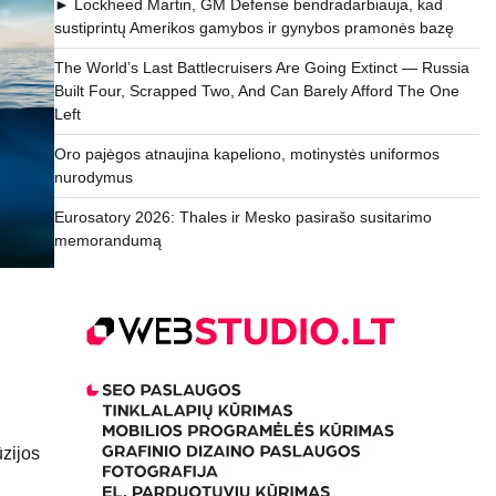
► Lockheed Martin, GM Defense bendradarbiauja, kad
sustiprintų Amerikos gamybos ir gynybos pramonės bazę
The World’s Last Battlecruisers Are Going Extinct — Russia
Built Four, Scrapped Two, And Can Barely Afford The One
Left
Oro pajėgos atnaujina kapeliono, motinystės uniformos
nurodymus
Eurosatory 2026: Thales ir Mesko pasirašo susitarimo
memorandumą
ūzijos