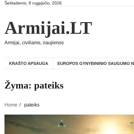
Skip
Šeštadienis, 8 rugpjūčio, 2026
to
content
Armijai.LT
Armijai, civiliams, naujienos
KRAŠTO APSAUGA
EUROPOS GYNYBININIO SAUGUMO 
Žyma:
pateiks
Home
pateiks