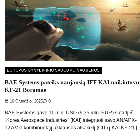
EUROPOS GYNYBININIO SAUGUMO NAUJIENOS
BAE Systems pateiks naujausią IFF KAI naikintuvu
KF-21 Boramae
16 Gruodžio, 2025
0
BAE Systems gavo 11 mln. USD (9,35 mln. EUR) sutartį iš
„Korea Aerospace Industries“ (KAI) integruoti savo AN/APX-
127(V)1 kombinuotąjį užklausos atsakiklį (CIT) į KAI KF-21 [