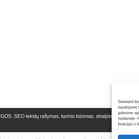
Siekdami teik
naudojame to
galėsime apd
O tekstų rašymas, turinio kūrimas, straipsnių rašymas ir 
svetainėje. 
funkcijas ir 