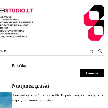
UGOS
Paieška
Paieška
Naujausi įrašai
„Eurosatory 2026“ parodoje KNDS patvirtina, kad yra lyderis
slapstymo amunicijos srityje