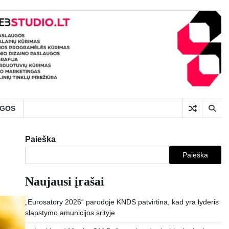
UGOS
Paieška
Paieška
Naujausi įrašai
„Eurosatory 2026“ parodoje KNDS patvirtina, kad yra lyderis
slapstymo amunicijos srityje