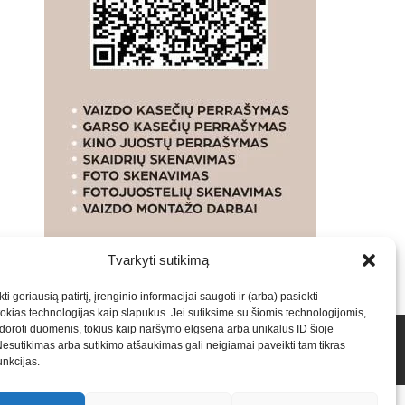
Tvarkyti sutikimą
ti geriausią patirtį, įrenginio informacijai saugoti ir (arba) pasiekti
kias technologijas kaip slapukus. Jei sutiksime su šiomis technologijomis,
oroti duomenis, tokius kaip naršymo elgsena arba unikalūs ID šioje
talpinimas į mūsų valdomas svetaines.2026
Armijai.LT
Nesutikimas arba sutikimo atšaukimas gali neigiamai paveikti tam tikras
funkcijas.