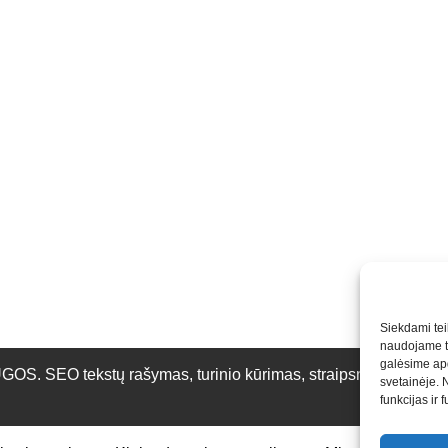
Siekdami teik
naudojame to
galėsime apd
O tekstų rašymas, turinio kūrimas, straipsnių rašymas ir 
svetainėje. 
funkcijas ir 