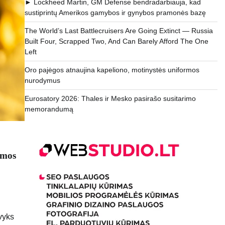
► Lockheed Martin, GM Defense bendradarbiauja, kad
sustiprintų Amerikos gamybos ir gynybos pramonės bazę
The World’s Last Battlecruisers Are Going Extinct — Russia
Built Four, Scrapped Two, And Can Barely Afford The One
Left
Oro pajėgos atnaujina kapeliono, motinystės uniformos
nurodymus
Eurosatory 2026: Thales ir Mesko pasirašo susitarimo
memorandumą
emos
vyks