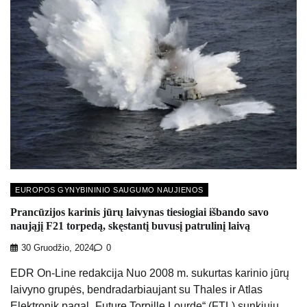
EUROPOS GYNYBININIO SAUGUMO NAUJIENOS
Prancūzijos karinis jūrų laivynas tiesiogiai išbando savo
naująjį F21 torpedą, skęstantį buvusį patrulinį laivą
30 Gruodžio, 2024
0
EDR On-Line redakcija Nuo 2008 m. sukurtas karinio jūrų
laivyno grupės, bendradarbiaujant su Thales ir Atlas
Elektronik pagal „Future Torpille Lourde“ (FTL) sunkiųjų