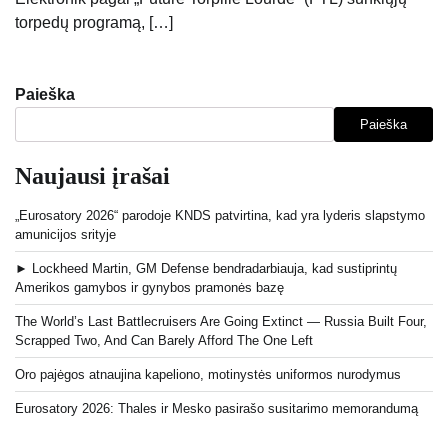
torpedų programą, […]
Paieška
Paieška
Naujausi įrašai
„Eurosatory 2026“ parodoje KNDS patvirtina, kad yra lyderis slapstymo
amunicijos srityje
► Lockheed Martin, GM Defense bendradarbiauja, kad sustiprintų
Amerikos gamybos ir gynybos pramonės bazę
The World’s Last Battlecruisers Are Going Extinct — Russia Built Four,
Scrapped Two, And Can Barely Afford The One Left
Oro pajėgos atnaujina kapeliono, motinystės uniformos nurodymus
Eurosatory 2026: Thales ir Mesko pasirašo susitarimo memorandumą