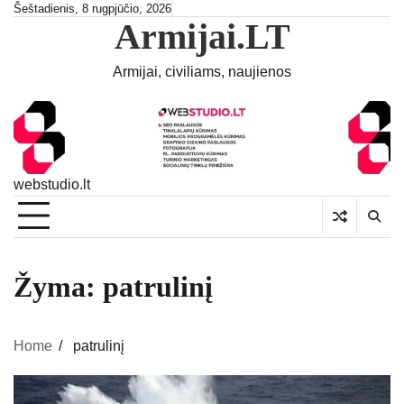
Skip
Šeštadienis, 8 rugpjūčio, 2026
Armijai.LT
to
content
Armijai, civiliams, naujienos
webstudio.lt
Žyma:
patrulinį
Home
patrulinį