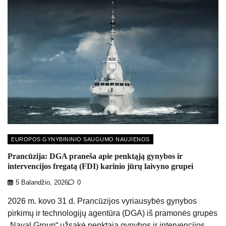
EUROPOS GYNYBININIO SAUGUMO NAUJIENOS
Prancūzija: DGA praneša apie penktąją gynybos ir
intervencijos fregatą (FDI) karinio jūrų laivyno grupei
5 Balandžio, 2026
0
2026 m. kovo 31 d. Prancūzijos vyriausybės gynybos
pirkimų ir technologijų agentūra (DGA) iš pramonės grupės
„Naval Group“ užsakė penktąją gynybos ir intervencijos