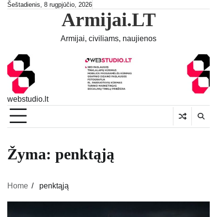
Skip
Šeštadienis, 8 rugpjūčio, 2026
Armijai.LT
to
content
Armijai, civiliams, naujienos
webstudio.lt
Žyma:
penktąją
Home
penktąją