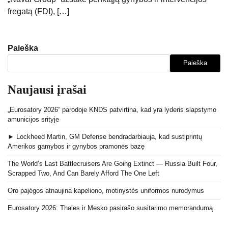
fregatą (FDI), […]
Paieška
Paieška
Naujausi įrašai
„Eurosatory 2026“ parodoje KNDS patvirtina, kad yra lyderis slapstymo
amunicijos srityje
► Lockheed Martin, GM Defense bendradarbiauja, kad sustiprintų
Amerikos gamybos ir gynybos pramonės bazę
The World’s Last Battlecruisers Are Going Extinct — Russia Built Four,
Scrapped Two, And Can Barely Afford The One Left
Oro pajėgos atnaujina kapeliono, motinystės uniformos nurodymus
Eurosatory 2026: Thales ir Mesko pasirašo susitarimo memorandumą