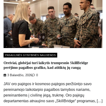
PASAULINĖS GYNYBINĖS NAUJIENOS
Oreiviai, globėjai turi laikytis trumpesnio SkillBridge
perėjimo pagalbos grafiko, kad atitiktų jų rangą
3 Balandžio, 2026
0
JAV oro pajėgos ir kosmoso pajėgos peržiūrėjo savo
pereinamojo laikotarpio pagalbos tarnybos nariams,
pereinantiems į civilinę jėgą, trukmę. Oro pajėgų
departamentas atnaujino savo „SkillBridge“ programas, […]