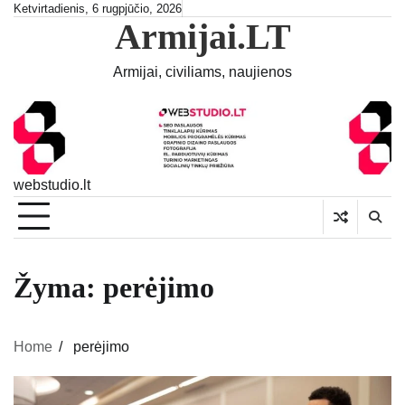
Skip
Ketvirtadienis, 6 rugpjūčio, 2026
Armijai.LT
to
content
Armijai, civiliams, naujienos
webstudio.lt
Žyma:
perėjimo
Home
perėjimo