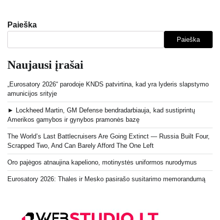
Paieška
Paieška
Naujausi įrašai
„Eurosatory 2026“ parodoje KNDS patvirtina, kad yra lyderis slapstymo
amunicijos srityje
► Lockheed Martin, GM Defense bendradarbiauja, kad sustiprintų
Amerikos gamybos ir gynybos pramonės bazę
The World’s Last Battlecruisers Are Going Extinct — Russia Built Four,
Scrapped Two, And Can Barely Afford The One Left
Oro pajėgos atnaujina kapeliono, motinystės uniformos nurodymus
Eurosatory 2026: Thales ir Mesko pasirašo susitarimo memorandumą