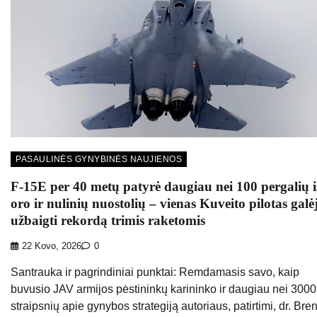
PASAULINĖS GYNYBINĖS NAUJIENOS
F-15E per 40 metų patyrė daugiau nei 100 pergalių i
oro ir nulinių nuostolių – vienas Kuveito pilotas galė
užbaigti rekordą trimis raketomis
22 Kovo, 2026
0
Santrauka ir pagrindiniai punktai: Remdamasis savo, kaip
buvusio JAV armijos pėstininkų karininko ir daugiau nei 3000
straipsnių apie gynybos strategiją autoriaus, patirtimi, dr. Bre