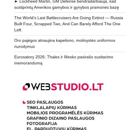
► Lockheed Martin, GM Defense bendradarbiauja, kad
sustiprintų Amerikos gamybos ir gynybos pramonės bazę
The World’s Last Battlecruisers Are Going Extinct — Russia
Built Four, Scrapped Two, And Can Barely Afford The One
Left
Oro pajėgos atnaujina kapeliono, motinystės uniformos
nurodymus
Eurosatory 2026: Thales ir Mesko pasirašo susitarimo
memorandumą