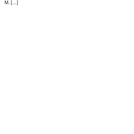
M. […]