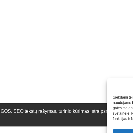
Siekdami teik
naudojame to
galėsime apd
O tekstų rašymas, turinio kūrimas, straipsnių rašymas ir 
svetainėje. 
funkcijas ir 