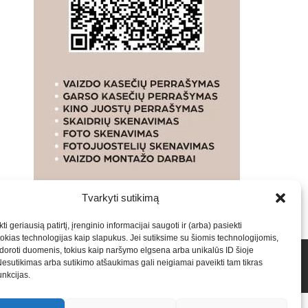
Tvarkyti sutikimą
ti geriausią patirtį, įrenginio informacijai saugoti ir (arba) pasiekti
kias technologijas kaip slapukus. Jei sutiksime su šiomis technologijomis,
oroti duomenis, tokius kaip naršymo elgsena arba unikalūs ID šioje
talpinimas į mūsų valdomas svetaines.2026
Armijai.LT
Nesutikimas arba sutikimo atšaukimas gali neigiamai paveikti tam tikras
funkcijas.