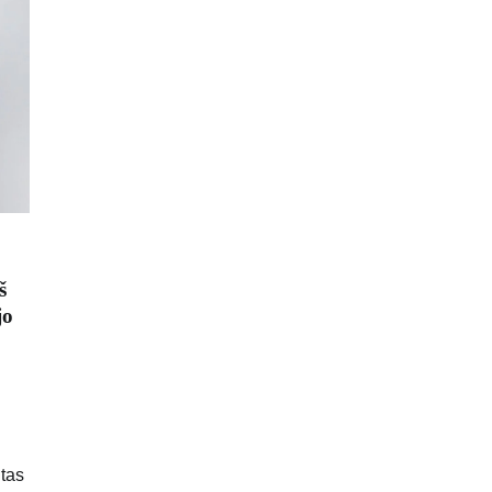
š
jo
ntas