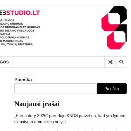
UGOS
Paieška
Paieška
Naujausi įrašai
„Eurosatory 2026“ parodoje KNDS patvirtina, kad yra lyderis
slapstymo amunicijos srityje