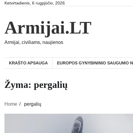
Skip
Ketvirtadienis, 6 rugpjūčio, 2026
to
content
Armijai.LT
Armijai, civiliams, naujienos
KRAŠTO APSAUGA
EUROPOS GYNYBININIO SAUGUMO 
Žyma:
pergalių
Home
pergalių