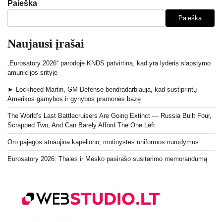
Paieška
Paieška
Naujausi įrašai
„Eurosatory 2026“ parodoje KNDS patvirtina, kad yra lyderis slapstymo
amunicijos srityje
► Lockheed Martin, GM Defense bendradarbiauja, kad sustiprintų
Amerikos gamybos ir gynybos pramonės bazę
The World’s Last Battlecruisers Are Going Extinct — Russia Built Four,
Scrapped Two, And Can Barely Afford The One Left
Oro pajėgos atnaujina kapeliono, motinystės uniformos nurodymus
Eurosatory 2026: Thales ir Mesko pasirašo susitarimo memorandumą