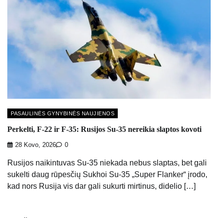
PASAULINĖS GYNYBINĖS NAUJIENOS
Perkelti, F-22 ir F-35: Rusijos Su-35 nereikia slaptos kovoti
28 Kovo, 2026
0
Rusijos naikintuvas Su-35 niekada nebus slaptas, bet gali
sukelti daug rūpesčių Sukhoi Su-35 „Super Flanker“ įrodo,
kad nors Rusija vis dar gali sukurti mirtinus, didelio […]