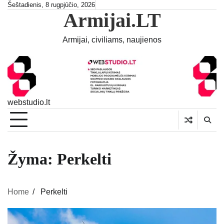
Skip
Šeštadienis, 8 rugpjūčio, 2026
Armijai.LT
to
content
Armijai, civiliams, naujienos
webstudio.lt
Žyma:
Perkelti
Home
Perkelti