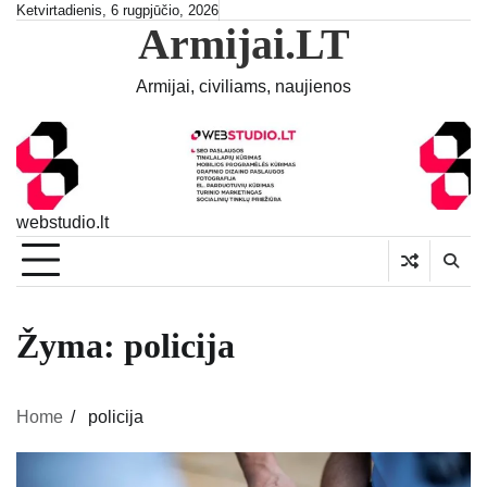
Skip
Ketvirtadienis, 6 rugpjūčio, 2026
Armijai.LT
to
content
Armijai, civiliams, naujienos
webstudio.lt
Žyma:
policija
Home
policija