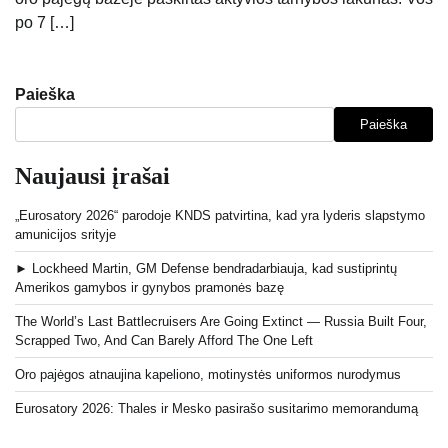
po 7 […]
Paieška
Paieška
Naujausi įrašai
„Eurosatory 2026“ parodoje KNDS patvirtina, kad yra lyderis slapstymo
amunicijos srityje
► Lockheed Martin, GM Defense bendradarbiauja, kad sustiprintų
Amerikos gamybos ir gynybos pramonės bazę
The World’s Last Battlecruisers Are Going Extinct — Russia Built Four,
Scrapped Two, And Can Barely Afford The One Left
Oro pajėgos atnaujina kapeliono, motinystės uniformos nurodymus
Eurosatory 2026: Thales ir Mesko pasirašo susitarimo memorandumą