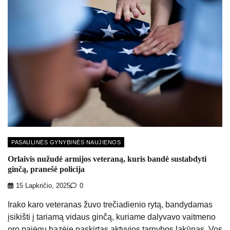
PASAULINĖS GYNYBINĖS NAUJIENOS
Orlaivis nužudė armijos veteraną, kuris bandė sustabdyti
ginčą, pranešė policija
15 Lapkričio, 2025
0
Irako karo veteranas žuvo trečiadienio rytą, bandydamas
įsikišti į tariamą vidaus ginčą, kuriame dalyvavo vaitmeno
oro pajėgų bazėje paskirtas aktyvios tarnybos lakūnas. Vos