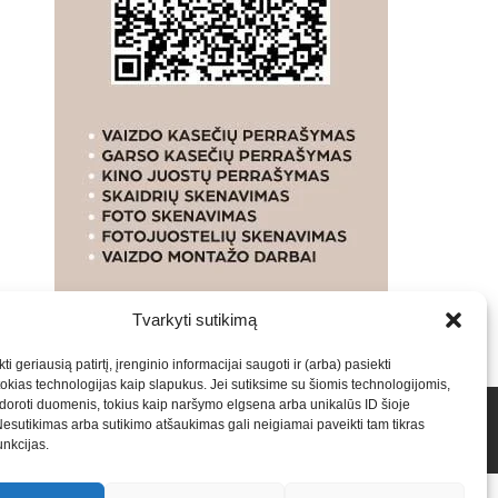
Tvarkyti sutikimą
ti geriausią patirtį, įrenginio informacijai saugoti ir (arba) pasiekti
kias technologijas kaip slapukus. Jei sutiksime su šiomis technologijomis,
oroti duomenis, tokius kaip naršymo elgsena arba unikalūs ID šioje
talpinimas į mūsų valdomas svetaines.2026
Armijai.LT
Nesutikimas arba sutikimo atšaukimas gali neigiamai paveikti tam tikras
funkcijas.