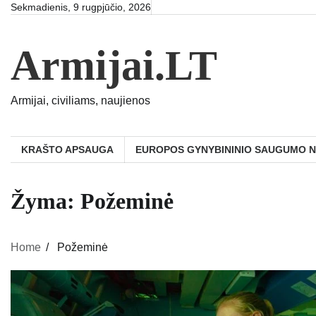
Skip
Sekmadienis, 9 rugpjūčio, 2026
to
content
Armijai.LT
Armijai, civiliams, naujienos
KRAŠTO APSAUGA
EUROPOS GYNYBININIO SAUGUMO 
Žyma:
Požeminė
Home
Požeminė