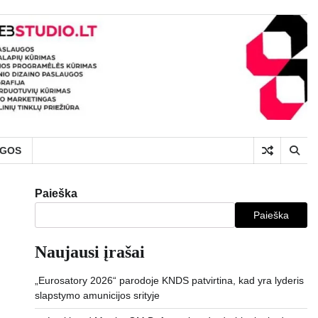
UGOS
Paieška
Paieška
Naujausi įrašai
„Eurosatory 2026“ parodoje KNDS patvirtina, kad yra lyderis
slapstymo amunicijos srityje