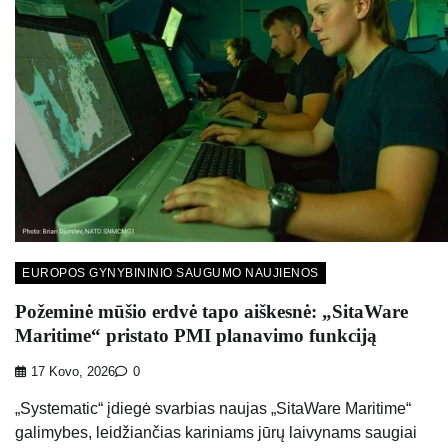
EUROPOS GYNYBININIO SAUGUMO NAUJIENOS
Požeminė mūšio erdvė tapo aiškesnė: „SitaWare
Maritime“ pristato PMI planavimo funkciją
17 Kovo, 2026
0
„Systematic“ įdiegė svarbias naujas „SitaWare Maritime“
galimybes, leidžiančias kariniams jūrų laivynams saugiai