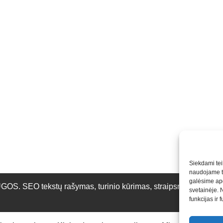
Siekdami teik
naudojame to
galėsime apd
O tekstų rašymas, turinio kūrimas, straipsnių rašymas ir 
svetainėje. 
funkcijas ir 