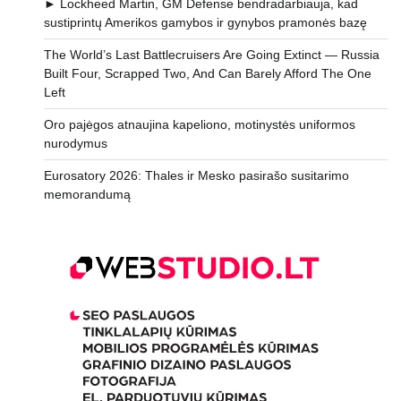
► Lockheed Martin, GM Defense bendradarbiauja, kad
sustiprintų Amerikos gamybos ir gynybos pramonės bazę
The World’s Last Battlecruisers Are Going Extinct — Russia
Built Four, Scrapped Two, And Can Barely Afford The One
Left
Oro pajėgos atnaujina kapeliono, motinystės uniformos
nurodymus
Eurosatory 2026: Thales ir Mesko pasirašo susitarimo
memorandumą