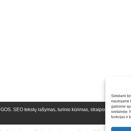
Siekdami teik
naudojame to
galėsime apd
O tekstų rašymas, turinio kūrimas, straipsnių rašymas ir 
svetainėje. 
funkcijas ir 