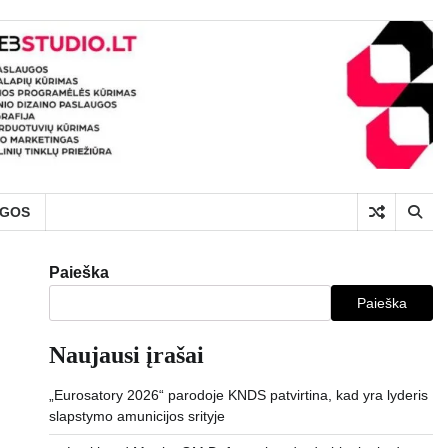
UGOS
Paieška
Paieška
Naujausi įrašai
„Eurosatory 2026“ parodoje KNDS patvirtina, kad yra lyderis
slapstymo amunicijos srityje