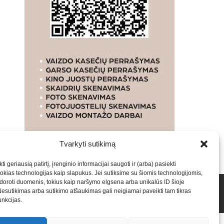
Tvarkyti sutikimą
ti geriausią patirtį, įrenginio informacijai saugoti ir (arba) pasiekti
kias technologijas kaip slapukus. Jei sutiksime su šiomis technologijomis,
oroti duomenis, tokius kaip naršymo elgsena arba unikalūs ID šioje
talpinimas į mūsų valdomas svetaines.2026
Armijai.LT
Nesutikimas arba sutikimo atšaukimas gali neigiamai paveikti tam tikras
funkcijas.