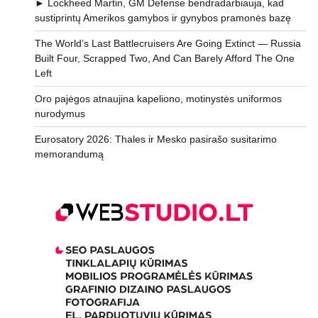
► Lockheed Martin, GM Defense bendradarbiauja, kad
sustiprintų Amerikos gamybos ir gynybos pramonės bazę
The World’s Last Battlecruisers Are Going Extinct — Russia
Built Four, Scrapped Two, And Can Barely Afford The One
Left
Oro pajėgos atnaujina kapeliono, motinystės uniformos
nurodymus
Eurosatory 2026: Thales ir Mesko pasirašo susitarimo
memorandumą