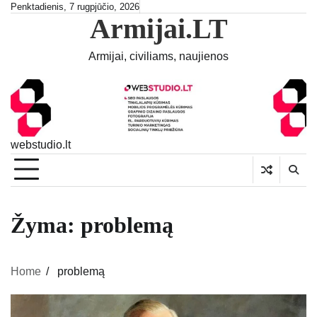
Skip
Penktadienis, 7 rugpjūčio, 2026
Armijai.LT
to
content
Armijai, civiliams, naujienos
webstudio.lt
Žyma:
problemą
Home
problemą