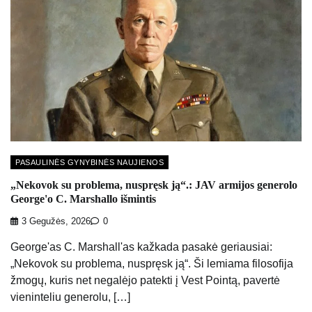
PASAULINĖS GYNYBINĖS NAUJIENOS
„Nekovok su problema, nuspręsk ją“.: JAV armijos generolo
George'o C. Marshallo išmintis
3 Gegužės, 2026
0
George'as C. Marshall'as kažkada pasakė geriausiai:
„Nekovok su problema, nuspręsk ją“. Ši lemiama filosofija
žmogų, kuris net negalėjo patekti į Vest Pointą, pavertė
vieninteliu generolu, […]