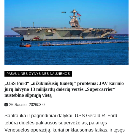
PASAULINĖS GYNYBINĖS NAUJIENOS
„USS Ford“ „užsikimšusių tualetų“ problema: JAV karinio
jūrų laivyno 13 milijardų dolerių vertės „Supercarrier“
nustebino silpnąją vietą
26 Sausio, 2026
0
Santrauka ir pagrindiniai dalykai: USS Gerald R. Ford
tebėra didelės paklausos supervežėjas, palaikęs
Venesuelos operaciją, kuriai priklausomas laikas, ir tęsęs