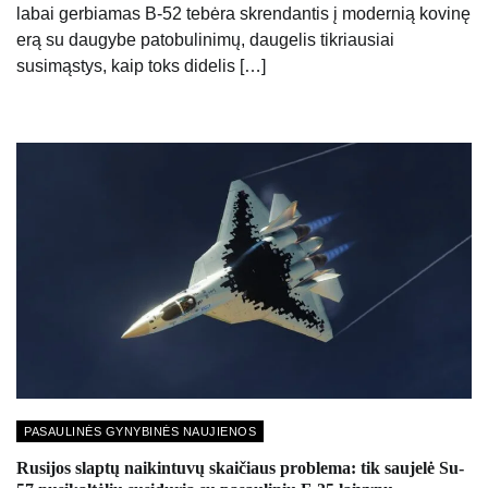
labai gerbiamas B-52 tebėra skrendantis į modernią kovinę
erą su daugybe patobulinimų, daugelis tikriausiai
susimąstys, kaip toks didelis […]
PASAULINĖS GYNYBINĖS NAUJIENOS
Rusijos slaptų naikintuvų skaičiaus problema: tik saujelė Su-