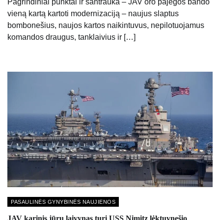
Pagrindiniai punktai ir santrauka – JAV oro pajėgos bando
vieną kartą kartoti modernizaciją – naujus slaptus
bombonešius, naujos kartos naikintuvus, nepilotuojamus
komandos draugus, tanklaivius ir […]
PASAULINĖS GYNYBINĖS NAUJIENOS
JAV karinis jūrų laivynas turi USS Nimitz lėktuvnešio