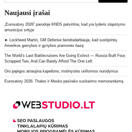
Naujausi įrašai
„Eurosatory 2026“ parodoje KNDS patvirtina, kad yra lyderis slapstymo
amunicijos srityje
► Lockheed Martin, GM Defense bendradarbiauja, kad sustiprintų
Amerikos gamybos ir gynybos pramonės bazę
The World’s Last Battlecruisers Are Going Extinct — Russia Built Four,
Scrapped Two, And Can Barely Afford The One Left
Oro pajėgos atnaujina kapeliono, motinystės uniformos nurodymus
Eurosatory 2026: Thales ir Mesko pasirašo susitarimo memorandumą