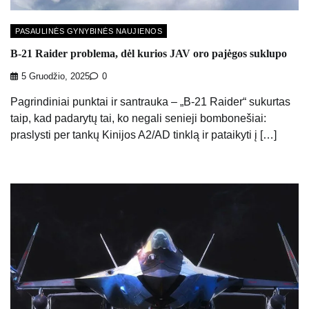
PASAULINĖS GYNYBINĖS NAUJIENOS
B-21 Raider problema, dėl kurios JAV oro pajėgos suklupo
5 Gruodžio, 2025
0
Pagrindiniai punktai ir santrauka – „B-21 Raider“ sukurtas
taip, kad padarytų tai, ko negali senieji bombonešiai:
praslysti per tankų Kinijos A2/AD tinklą ir pataikyti į […]