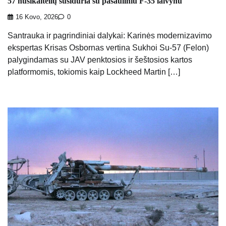
57 nusikaltėlių susiduria su pasauliniu F-35 laivynu
16 Kovo, 2026
0
Santrauka ir pagrindiniai dalykai: Karinės modernizavimo
ekspertas Krisas Osbornas vertina Sukhoi Su-57 (Felon)
palygindamas su JAV penktosios ir šeštosios kartos
platformomis, tokiomis kaip Lockheed Martin […]