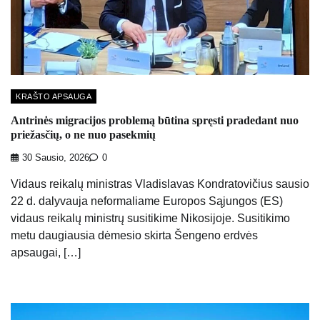
KRAŠTO APSAUGA
Antrinės migracijos problemą būtina spręsti pradedant nuo
priežasčių, o ne nuo pasekmių
30 Sausio, 2026
0
Vidaus reikalų ministras Vladislavas Kondratovičius sausio
22 d. dalyvauja neformaliame Europos Sąjungos (ES)
vidaus reikalų ministrų susitikime Nikosijoje. Susitikimo
metu daugiausia dėmesio skirta Šengeno erdvės
apsaugai, […]