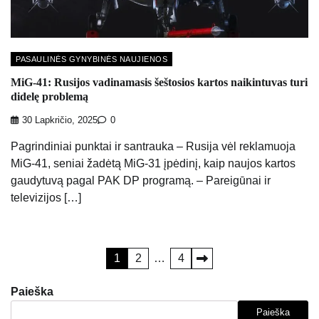
PASAULINĖS GYNYBINĖS NAUJIENOS
MiG-41: Rusijos vadinamasis šeštosios kartos naikintuvas turi
didelę problemą
30 Lapkričio, 2025
0
Pagrindiniai punktai ir santrauka – Rusija vėl reklamuoja
MiG-41, seniai žadėtą ​​MiG-31 įpėdinį, kaip naujos kartos
gaudytuvą pagal PAK DP programą. – Pareigūnai ir
televizijos […]
Įrašų
1
2
…
4
puslapiavimas
Paieška
Paieška