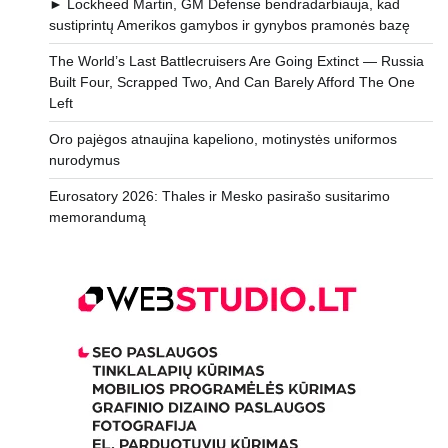
► Lockheed Martin, GM Defense bendradarbiauja, kad
sustiprintų Amerikos gamybos ir gynybos pramonės bazę
The World’s Last Battlecruisers Are Going Extinct — Russia
Built Four, Scrapped Two, And Can Barely Afford The One
Left
Oro pajėgos atnaujina kapeliono, motinystės uniformos
nurodymus
Eurosatory 2026: Thales ir Mesko pasirašo susitarimo
memorandumą