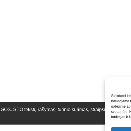
Siekdami teik
naudojame to
galėsime apd
O tekstų rašymas, turinio kūrimas, straipsnių rašymas ir 
svetainėje. 
funkcijas ir 