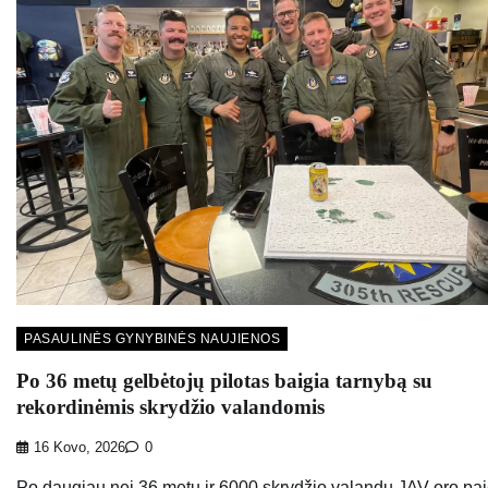
PASAULINĖS GYNYBINĖS NAUJIENOS
Po 36 metų gelbėtojų pilotas baigia tarnybą su
rekordinėmis skrydžio valandomis
16 Kovo, 2026
0
Po daugiau nei 36 metų ir 6000 skrydžio valandų JAV oro pa