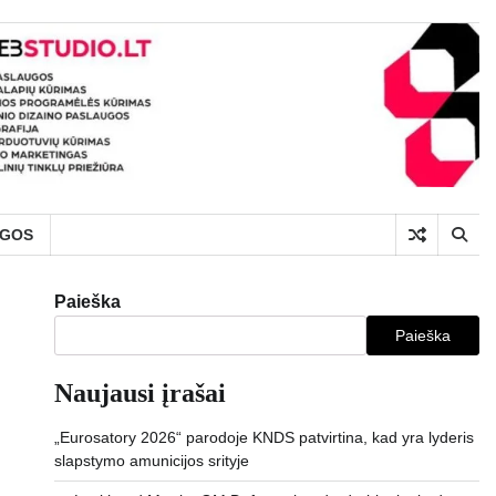
UGOS
Paieška
Paieška
Naujausi įrašai
„Eurosatory 2026“ parodoje KNDS patvirtina, kad yra lyderis
slapstymo amunicijos srityje