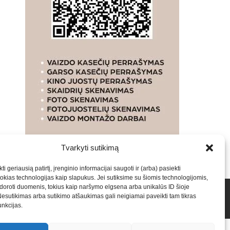
Tvarkyti sutikimą
ti geriausią patirtį, įrenginio informacijai saugoti ir (arba) pasiekti
kias technologijas kaip slapukus. Jei sutiksime su šiomis technologijomis,
oroti duomenis, tokius kaip naršymo elgsena arba unikalūs ID šioje
talpinimas į mūsų valdomas svetaines.2026
Armijai.LT
Nesutikimas arba sutikimo atšaukimas gali neigiamai paveikti tam tikras
funkcijas.