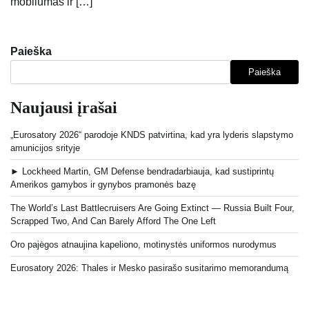
mobilumas ir […]
Paieška
Paieška
Naujausi įrašai
„Eurosatory 2026“ parodoje KNDS patvirtina, kad yra lyderis slapstymo
amunicijos srityje
► Lockheed Martin, GM Defense bendradarbiauja, kad sustiprintų
Amerikos gamybos ir gynybos pramonės bazę
The World’s Last Battlecruisers Are Going Extinct — Russia Built Four,
Scrapped Two, And Can Barely Afford The One Left
Oro pajėgos atnaujina kapeliono, motinystės uniformos nurodymus
Eurosatory 2026: Thales ir Mesko pasirašo susitarimo memorandumą