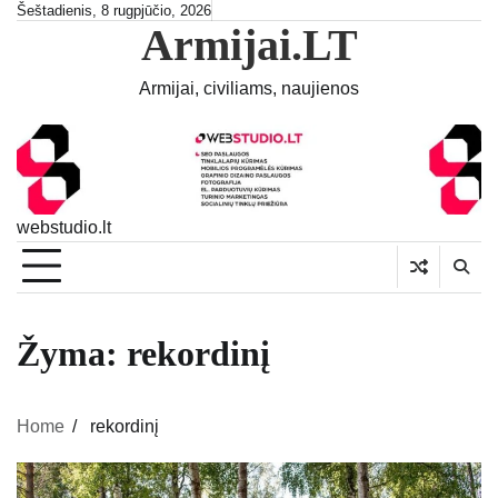
Skip
Šeštadienis, 8 rugpjūčio, 2026
Armijai.LT
to
content
Armijai, civiliams, naujienos
webstudio.lt
Žyma:
rekordinį
Home
rekordinį