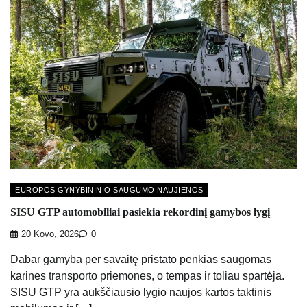
EUROPOS GYNYBININIO SAUGUMO NAUJIENOS
SISU GTP automobiliai pasiekia rekordinį gamybos lygį
20 Kovo, 2026
0
Dabar gamyba per savaitę pristato penkias saugomas
karines transporto priemones, o tempas ir toliau spartėja.
SISU GTP yra aukščiausio lygio naujos kartos taktinis