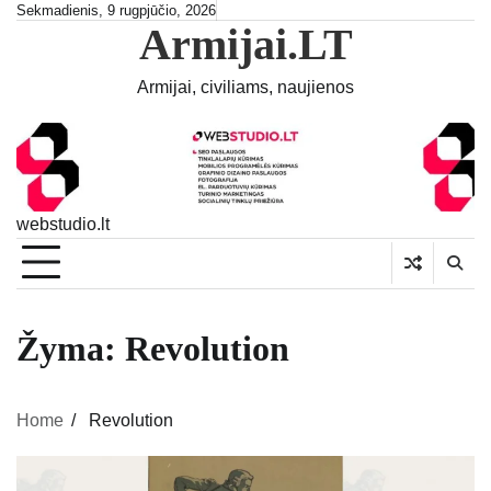
Skip
Sekmadienis, 9 rugpjūčio, 2026
Armijai.LT
to
content
Armijai, civiliams, naujienos
webstudio.lt
Žyma:
Revolution
Home
Revolution