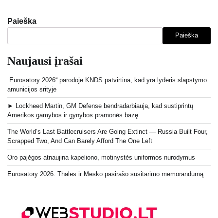
Paieška
Paieška
Naujausi įrašai
„Eurosatory 2026“ parodoje KNDS patvirtina, kad yra lyderis slapstymo
amunicijos srityje
► Lockheed Martin, GM Defense bendradarbiauja, kad sustiprintų
Amerikos gamybos ir gynybos pramonės bazę
The World’s Last Battlecruisers Are Going Extinct — Russia Built Four,
Scrapped Two, And Can Barely Afford The One Left
Oro pajėgos atnaujina kapeliono, motinystės uniformos nurodymus
Eurosatory 2026: Thales ir Mesko pasirašo susitarimo memorandumą