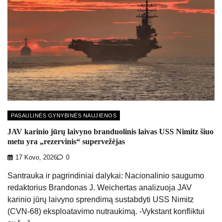
PASAULINĖS GYNYBINĖS NAUJIENOS
JAV karinio jūrų laivyno branduolinis laivas USS Nimitz šiuo
metu yra „rezervinis“ supervežėjas
17 Kovo, 2026
0
Santrauka ir pagrindiniai dalykai: Nacionalinio saugumo
redaktorius Brandonas J. Weichertas analizuoja JAV
karinio jūrų laivyno sprendimą sustabdyti USS Nimitz
(CVN-68) eksploatavimo nutraukimą. -Vykstant konfliktui