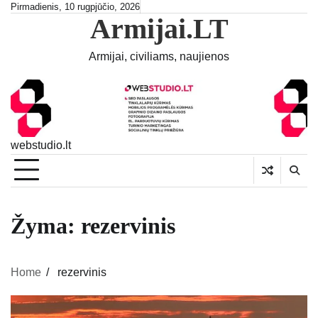
Skip
Pirmadienis, 10 rugpjūčio, 2026
Armijai.LT
to
content
Armijai, civiliams, naujienos
webstudio.lt
Žyma:
rezervinis
Home
rezervinis