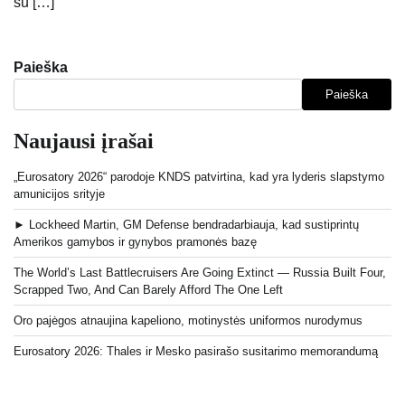
su […]
Paieška
Paieška
Naujausi įrašai
„Eurosatory 2026“ parodoje KNDS patvirtina, kad yra lyderis slapstymo
amunicijos srityje
► Lockheed Martin, GM Defense bendradarbiauja, kad sustiprintų
Amerikos gamybos ir gynybos pramonės bazę
The World’s Last Battlecruisers Are Going Extinct — Russia Built Four,
Scrapped Two, And Can Barely Afford The One Left
Oro pajėgos atnaujina kapeliono, motinystės uniformos nurodymus
Eurosatory 2026: Thales ir Mesko pasirašo susitarimo memorandumą