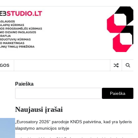
UGOS
Paieška
Paieška
Naujausi įrašai
„Eurosatory 2026“ parodoje KNDS patvirtina, kad yra lyderis
slapstymo amunicijos srityje