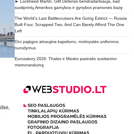
► Lockheed Martin, GM Defense bendradarbiauja, kad
sustiprintų Amerikos gamybos ir gynybos pramonės bazę
The World’s Last Battlecruisers Are Going Extinct — Russia
Built Four, Scrapped Two, And Can Barely Afford The One
Left
Oro pajėgos atnaujina kapeliono, motinystės uniformos
nurodymus
Eurosatory 2026: Thales ir Mesko pasirašo susitarimo
memorandumą
iškė,
s