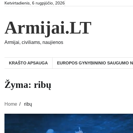
Skip
Ketvirtadienis, 6 rugpjūčio, 2026
to
content
Armijai.LT
Armijai, civiliams, naujienos
KRAŠTO APSAUGA
EUROPOS GYNYBININIO SAUGUMO 
Žyma:
ribų
Home
ribų