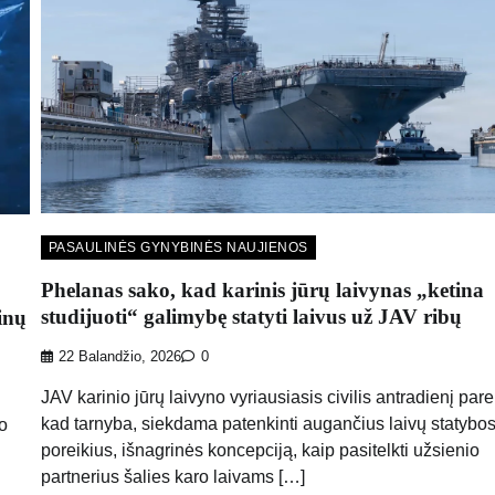
PASAULINĖS GYNYBINĖS NAUJIENOS
Phelanas sako, kad karinis jūrų laivynas „ketina
studijuoti“ galimybę statyti laivus už JAV ribų
pinų
22 Balandžio, 2026
0
JAV karinio jūrų laivyno vyriausiasis civilis antradienį pare
kad tarnyba, siekdama patenkinti augančius laivų statybo
do
poreikius, išnagrinės koncepciją, kaip pasitelkti užsienio
partnerius šalies karo laivams […]