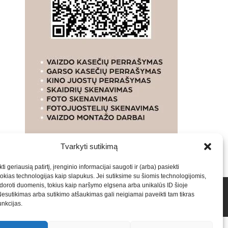
Tvarkyti sutikimą
ti geriausią patirtį, įrenginio informacijai saugoti ir (arba) pasiekti
kias technologijas kaip slapukus. Jei sutiksime su šiomis technologijomis,
oroti duomenis, tokius kaip naršymo elgsena arba unikalūs ID šioje
talpinimas į mūsų valdomas svetaines.2026
Armijai.LT
Nesutikimas arba sutikimo atšaukimas gali neigiamai paveikti tam tikras
funkcijas.