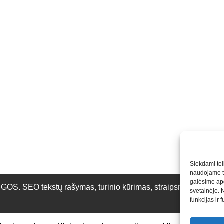
Siekdami teik
naudojame to
galėsime apd
O tekstų rašymas, turinio kūrimas, straipsnių rašymas ir 
svetainėje. 
funkcijas ir 