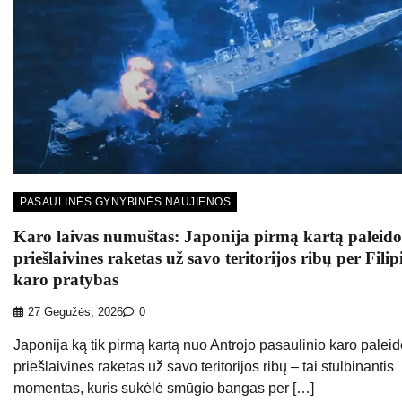
PASAULINĖS GYNYBINĖS NAUJIENOS
Karo laivas numuštas: Japonija pirmą kartą paleido
priešlaivines raketas už savo teritorijos ribų per Fili
karo pratybas
27 Gegužės, 2026
0
Japonija ką tik pirmą kartą nuo Antrojo pasaulinio karo palei
priešlaivines raketas už savo teritorijos ribų – tai stulbinantis
momentas, kuris sukėlė smūgio bangas per […]