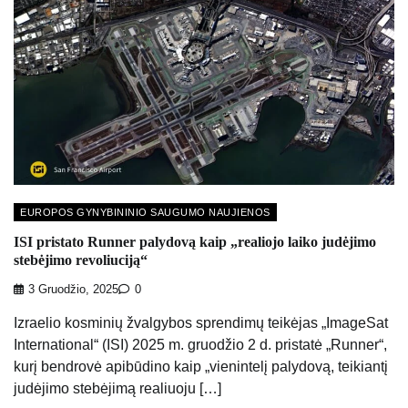
EUROPOS GYNYBININIO SAUGUMO NAUJIENOS
ISI pristato Runner palydovą kaip „realiojo laiko judėjimo
stebėjimo revoliuciją“
3 Gruodžio, 2025
0
Izraelio kosminių žvalgybos sprendimų teikėjas „ImageSat
International“ (ISI) 2025 m. gruodžio 2 d. pristatė „Runner“,
kurį bendrovė apibūdino kaip „vienintelį palydovą, teikiantį
judėjimo stebėjimą realiuoju […]