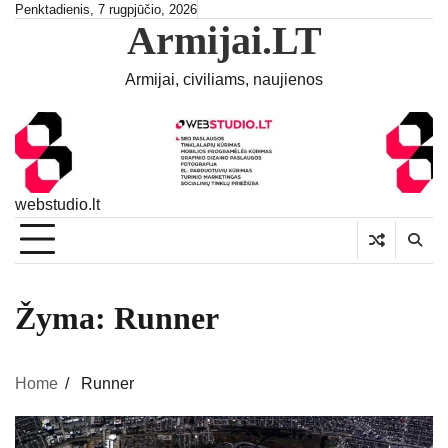
Skip
Penktadienis, 7 rugpjūčio, 2026
Armijai.LT
to
content
Armijai, civiliams, naujienos
webstudio.lt
Žyma:
Runner
Home
Runner