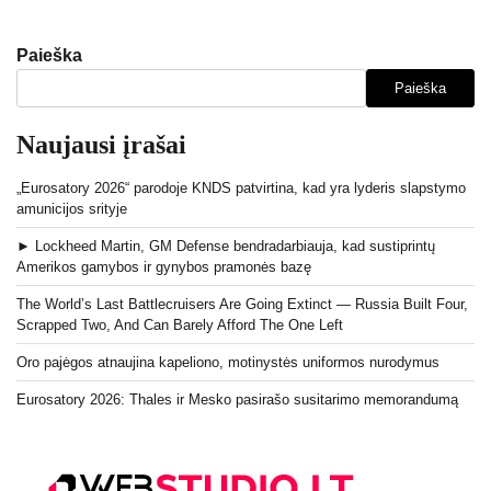
Paieška
Paieška
Naujausi įrašai
„Eurosatory 2026“ parodoje KNDS patvirtina, kad yra lyderis slapstymo
amunicijos srityje
► Lockheed Martin, GM Defense bendradarbiauja, kad sustiprintų
Amerikos gamybos ir gynybos pramonės bazę
The World’s Last Battlecruisers Are Going Extinct — Russia Built Four,
Scrapped Two, And Can Barely Afford The One Left
Oro pajėgos atnaujina kapeliono, motinystės uniformos nurodymus
Eurosatory 2026: Thales ir Mesko pasirašo susitarimo memorandumą