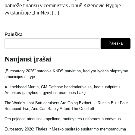
pabrėžė finansų viceministras Januš Kizenevič Rygoje
vykstančioje „FinNext […]
Paieška
Paieška
Naujausi įrašai
„Eurosatory 2026“ parodoje KNDS patvirtina, kad yra lyderis slapstymo
amunicijos srityje
► Lockheed Martin, GM Defense bendradarbiauja, kad sustiprintų
Amerikos gamybos ir gynybos pramonės bazę
The World’s Last Battlecruisers Are Going Extinct — Russia Built Four,
Scrapped Two, And Can Barely Afford The One Left
Oro pajėgos atnaujina kapeliono, motinystės uniformos nurodymus
Eurosatory 2026: Thales ir Mesko pasirašo susitarimo memorandumą