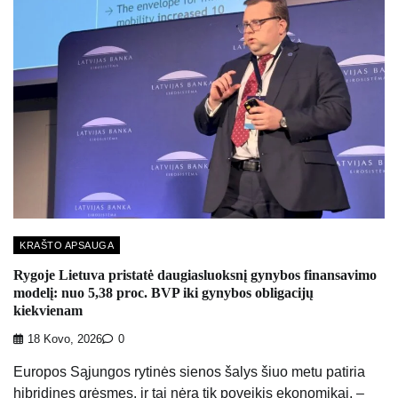
KRAŠTO APSAUGA
Rygoje Lietuva pristatė daugiasluoksnį gynybos finansavimo
modelį: nuo 5,38 proc. BVP iki gynybos obligacijų
kiekvienam
18 Kovo, 2026
0
Europos Sąjungos rytinės sienos šalys šiuo metu patiria
hibridines grėsmes, ir tai nėra tik poveikis ekonomikai, –