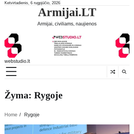
Skip
Ketvirtadienis, 6 rugpjūčio, 2026
Armijai.LT
to
content
Armijai, civiliams, naujienos
webstudio.lt
Žyma:
Rygoje
Home
Rygoje