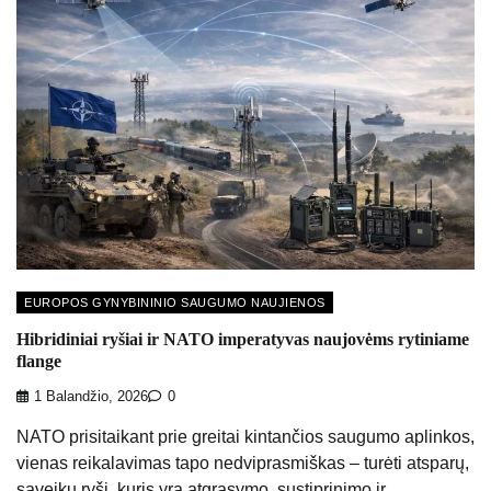
EUROPOS GYNYBININIO SAUGUMO NAUJIENOS
Hibridiniai ryšiai ir NATO imperatyvas naujovėms rytiniame
flange
1 Balandžio, 2026
0
NATO prisitaikant prie greitai kintančios saugumo aplinkos,
vienas reikalavimas tapo nedviprasmiškas – turėti atsparų,
sąveikų ryšį, kuris yra atgrasymo, sustiprinimo ir