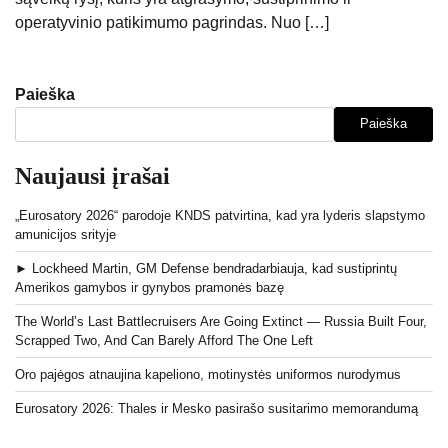
operatyvinio patikimumo pagrindas. Nuo […]
Paieška
Paieška
Naujausi įrašai
„Eurosatory 2026“ parodoje KNDS patvirtina, kad yra lyderis slapstymo
amunicijos srityje
► Lockheed Martin, GM Defense bendradarbiauja, kad sustiprintų
Amerikos gamybos ir gynybos pramonės bazę
The World’s Last Battlecruisers Are Going Extinct — Russia Built Four,
Scrapped Two, And Can Barely Afford The One Left
Oro pajėgos atnaujina kapeliono, motinystės uniformos nurodymus
Eurosatory 2026: Thales ir Mesko pasirašo susitarimo memorandumą