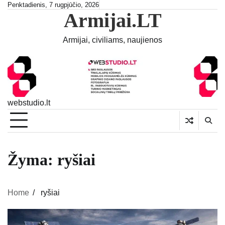
Skip
Penktadienis, 7 rugpjūčio, 2026
Armijai.LT
to
content
Armijai, civiliams, naujienos
webstudio.lt
Žyma:
ryšiai
Home
ryšiai