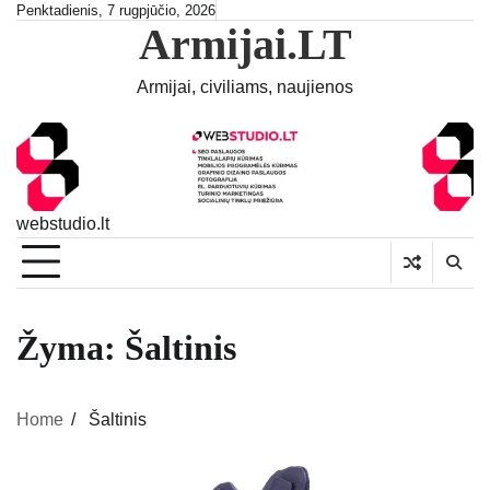
Skip
Penktadienis, 7 rugpjūčio, 2026
Armijai.LT
to
content
Armijai, civiliams, naujienos
webstudio.lt
Žyma:
Šaltinis
Home
Šaltinis