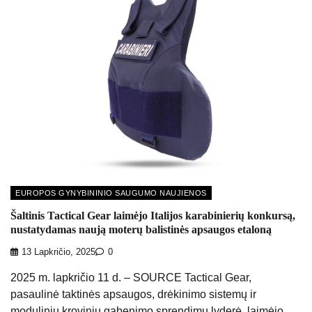
EUROPOS GYNYBININIO SAUGUMO NAUJIENOS
Šaltinis Tactical Gear laimėjo Italijos karabinierių konkursą,
nustatydamas naują moterų balistinės apsaugos etaloną
13 Lapkričio, 2025
0
2025 m. lapkričio 11 d. – SOURCE Tactical Gear,
pasaulinė taktinės apsaugos, drėkinimo sistemų ir
modulinių krovinių gabenimo sprendimų lyderė, laimėjo