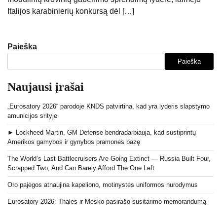
Italijos karabinierių konkursą dėl […]
Paieška
Paieška
Naujausi įrašai
„Eurosatory 2026“ parodoje KNDS patvirtina, kad yra lyderis slapstymo
amunicijos srityje
► Lockheed Martin, GM Defense bendradarbiauja, kad sustiprintų
Amerikos gamybos ir gynybos pramonės bazę
The World’s Last Battlecruisers Are Going Extinct — Russia Built Four,
Scrapped Two, And Can Barely Afford The One Left
Oro pajėgos atnaujina kapeliono, motinystės uniformos nurodymus
Eurosatory 2026: Thales ir Mesko pasirašo susitarimo memorandumą