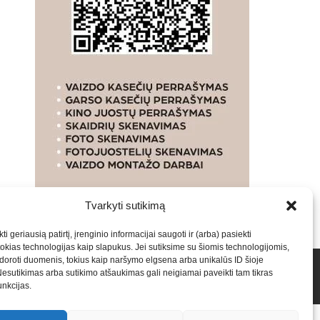
Tvarkyti sutikimą
ti geriausią patirtį, įrenginio informacijai saugoti ir (arba) pasiekti
kias technologijas kaip slapukus. Jei sutiksime su šiomis technologijomis,
oroti duomenis, tokius kaip naršymo elgsena arba unikalūs ID šioje
talpinimas į mūsų valdomas svetaines.2026
Armijai.LT
Nesutikimas arba sutikimo atšaukimas gali neigiamai paveikti tam tikras
funkcijas.