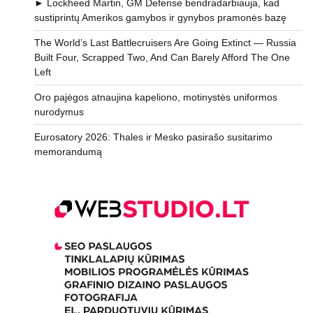
► Lockheed Martin, GM Defense bendradarbiauja, kad
sustiprintų Amerikos gamybos ir gynybos pramonės bazę
The World’s Last Battlecruisers Are Going Extinct — Russia
Built Four, Scrapped Two, And Can Barely Afford The One
Left
Oro pajėgos atnaujina kapeliono, motinystės uniformos
nurodymus
Eurosatory 2026: Thales ir Mesko pasirašo susitarimo
memorandumą