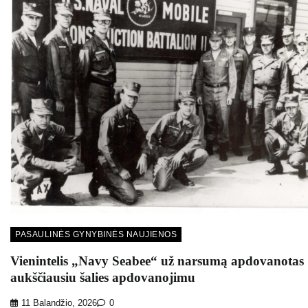
PASAULINĖS GYNYBINĖS NAUJIENOS
Vienintelis „Navy Seabee“ už narsumą apdovanotas
aukščiausiu šalies apdovanojimu
11 Balandžio, 2026
0