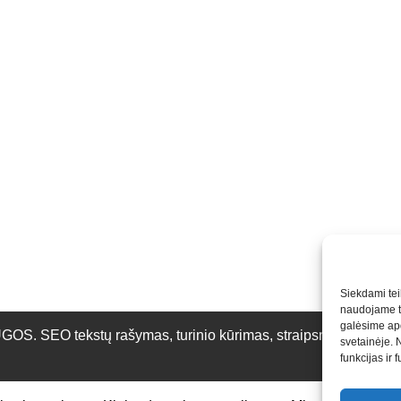
Siekdami teik
naudojame to
galėsime apd
O tekstų rašymas, turinio kūrimas, straipsnių rašymas ir 
svetainėje. 
funkcijas ir 