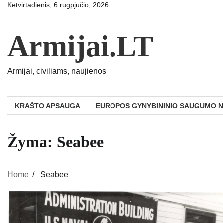
Skip
Ketvirtadienis, 6 rugpjūčio, 2026
to
content
Armijai.LT
Armijai, civiliams, naujienos
KRAŠTO APSAUGA
EUROPOS GYNYBININIO SAUGUMO 
Žyma:
Seabee
Home
Seabee