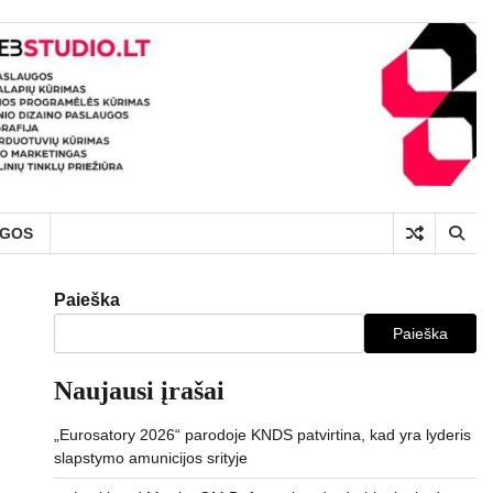
UGOS
Paieška
Paieška
Naujausi įrašai
„Eurosatory 2026“ parodoje KNDS patvirtina, kad yra lyderis
slapstymo amunicijos srityje