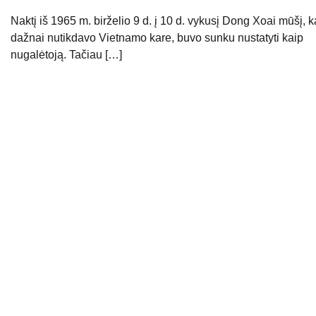
Naktį iš 1965 m. birželio 9 d. į 10 d. vykusį Dong Xoai mūšį, k
dažnai nutikdavo Vietnamo kare, buvo sunku nustatyti kaip
nugalėtoją. Tačiau […]