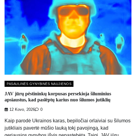
PASAULINĖS GYNYBINĖS NAUJIENOS
JAV jūrų pėstininkų korpusas persekioja šiluminius
apsiaustus, kad paslėptų karius nuo šilumos jutiklių
12 Kovo, 2026
0
Kaip parodė Ukrainos karas, bepiločiai orlaiviai su šilumos
jutikliais pavertė mūšio lauką tokį pavojingą, kad
geriausios gynybos išvis nepastebėta. Taigi, JAV jūrų