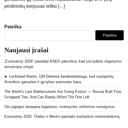
pėstininkų korpusas ieško […]
Paieška
Paieška
Naujausi įrašai
„Eurosatory 2026“ parodoje KNDS patvirtina, kad yra lyderis slapstymo
amunicijos srityje
► Lockheed Martin, GM Defense bendradarbiauja, kad sustiprintų
Amerikos gamybos ir gynybos pramonės bazę
The World’s Last Battlecruisers Are Going Extinct — Russia Built Four,
Scrapped Two, And Can Barely Afford The One Left
Oro pajėgos atnaujina kapeliono, motinystės uniformos nurodymus
Eurosatory 2026: Thales ir Mesko pasirašo susitarimo memorandumą