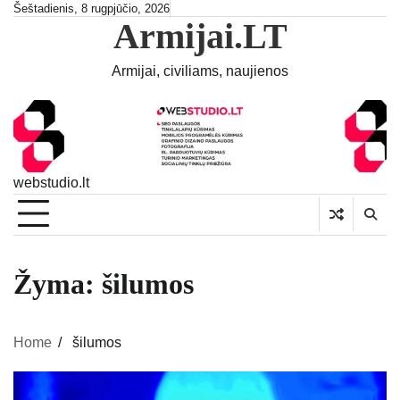
Skip
Šeštadienis, 8 rugpjūčio, 2026
Armijai.LT
to
content
Armijai, civiliams, naujienos
webstudio.lt
Žyma:
šilumos
Home
šilumos