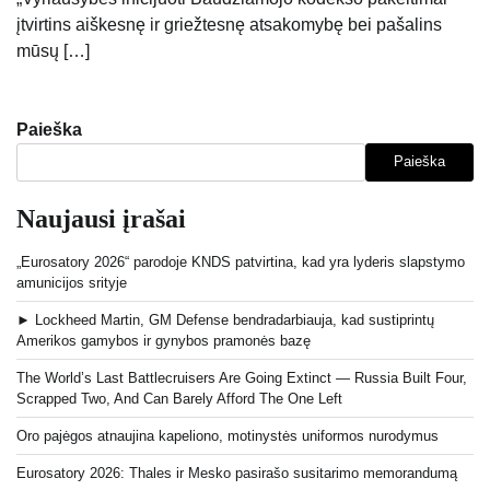
įtvirtins aiškesnę ir griežtesnę atsakomybę bei pašalins
mūsų […]
Paieška
Paieška
Naujausi įrašai
„Eurosatory 2026“ parodoje KNDS patvirtina, kad yra lyderis slapstymo
amunicijos srityje
► Lockheed Martin, GM Defense bendradarbiauja, kad sustiprintų
Amerikos gamybos ir gynybos pramonės bazę
The World’s Last Battlecruisers Are Going Extinct — Russia Built Four,
Scrapped Two, And Can Barely Afford The One Left
Oro pajėgos atnaujina kapeliono, motinystės uniformos nurodymus
Eurosatory 2026: Thales ir Mesko pasirašo susitarimo memorandumą