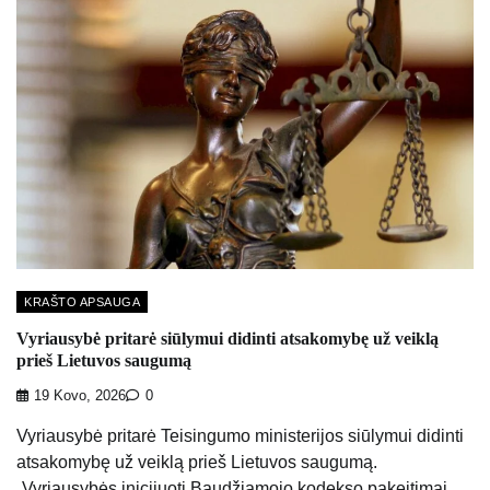
KRAŠTO APSAUGA
Vyriausybė pritarė siūlymui didinti atsakomybę už veiklą
prieš Lietuvos saugumą
19 Kovo, 2026
0
Vyriausybė pritarė Teisingumo ministerijos siūlymui didinti
atsakomybę už veiklą prieš Lietuvos saugumą.
„Vyriausybės inicijuoti Baudžiamojo kodekso pakeitimai