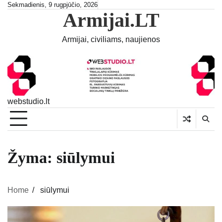
Skip
Sekmadienis, 9 rugpjūčio, 2026
Armijai.LT
to
content
Armijai, civiliams, naujienos
webstudio.lt
Žyma:
siūlymui
Home
siūlymui