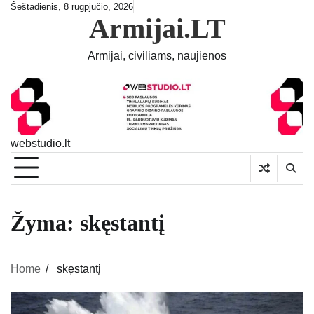
Skip
Šeštadienis, 8 rugpjūčio, 2026
Armijai.LT
to
content
Armijai, civiliams, naujienos
webstudio.lt
Žyma:
skęstantį
Home
skęstantį