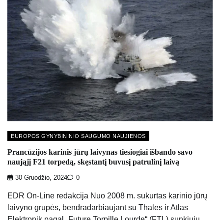
EUROPOS GYNYBININIO SAUGUMO NAUJIENOS
Prancūzijos karinis jūrų laivynas tiesiogiai išbando savo
naująjį F21 torpedą, skęstantį buvusį patrulinį laivą
30 Gruodžio, 2024
0
EDR On-Line redakcija Nuo 2008 m. sukurtas karinio jūrų
laivyno grupės, bendradarbiaujant su Thales ir Atlas
Elektronik pagal „Future Torpille Lourde“ (FTL) sunkiųjų