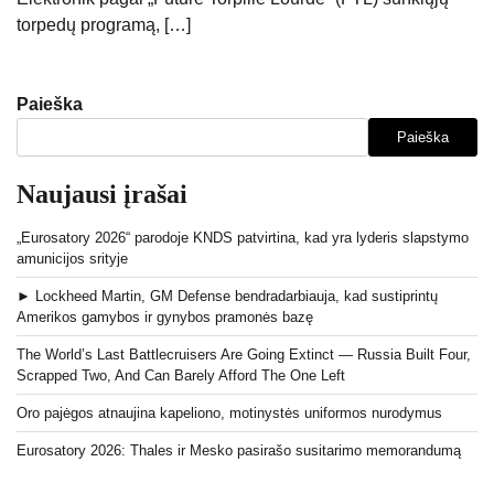
torpedų programą, […]
Paieška
Paieška
Naujausi įrašai
„Eurosatory 2026“ parodoje KNDS patvirtina, kad yra lyderis slapstymo
amunicijos srityje
► Lockheed Martin, GM Defense bendradarbiauja, kad sustiprintų
Amerikos gamybos ir gynybos pramonės bazę
The World’s Last Battlecruisers Are Going Extinct — Russia Built Four,
Scrapped Two, And Can Barely Afford The One Left
Oro pajėgos atnaujina kapeliono, motinystės uniformos nurodymus
Eurosatory 2026: Thales ir Mesko pasirašo susitarimo memorandumą