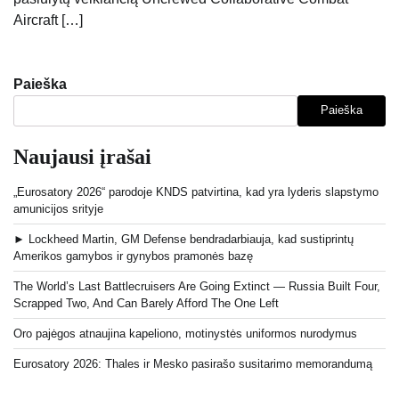
Aircraft […]
Paieška
Paieška
Naujausi įrašai
„Eurosatory 2026“ parodoje KNDS patvirtina, kad yra lyderis slapstymo
amunicijos srityje
► Lockheed Martin, GM Defense bendradarbiauja, kad sustiprintų
Amerikos gamybos ir gynybos pramonės bazę
The World’s Last Battlecruisers Are Going Extinct — Russia Built Four,
Scrapped Two, And Can Barely Afford The One Left
Oro pajėgos atnaujina kapeliono, motinystės uniformos nurodymus
Eurosatory 2026: Thales ir Mesko pasirašo susitarimo memorandumą