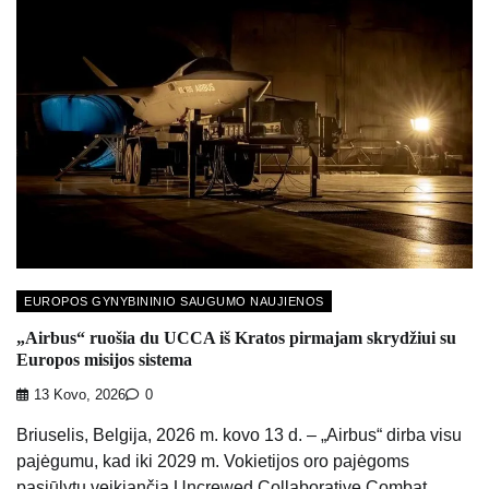
EUROPOS GYNYBININIO SAUGUMO NAUJIENOS
„Airbus“ ruošia du UCCA iš Kratos pirmajam skrydžiui su
Europos misijos sistema
13 Kovo, 2026
0
Briuselis, Belgija, 2026 m. kovo 13 d. – „Airbus“ dirba visu
pajėgumu, kad iki 2029 m. Vokietijos oro pajėgoms
pasiūlytų veikiančią Uncrewed Collaborative Combat