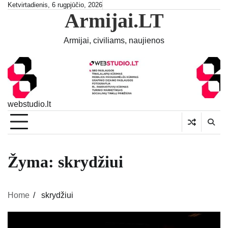
Skip
Ketvirtadienis, 6 rugpjūčio, 2026
Armijai.LT
to
content
Armijai, civiliams, naujienos
webstudio.lt
Žyma:
skrydžiui
Home
skrydžiui